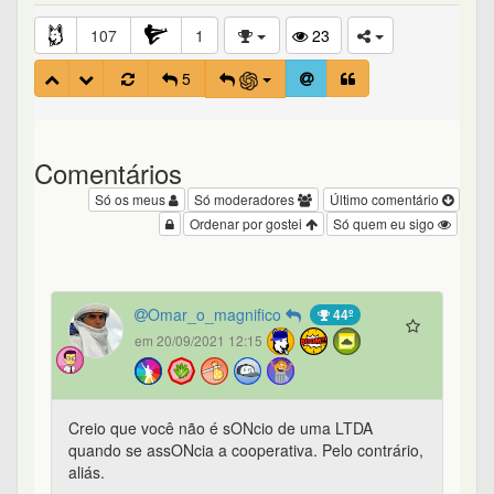
107
1
23
5
Comentários
Só os meus
Só moderadores
Último comentário
Ordenar por gostei
Só quem eu sigo
Omar_o_magnifico
44º
em 20/09/2021 12:15
Creio que você não é sONcio de uma LTDA
quando se assONcia a cooperativa. Pelo contrário,
aliás.