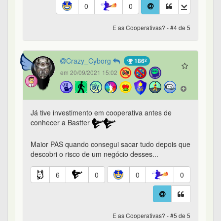
0
0
E as Cooperativas? - #4 de 5
Crazy_Cyborg
186º
em 20/09/2021 15:02
Já tive investimento em cooperativa antes de
conhecer a Bastter
Maior PAS quando consegui sacar tudo depois que
descobri o risco de um negócio desses...
6
0
0
0
E as Cooperativas? - #5 de 5