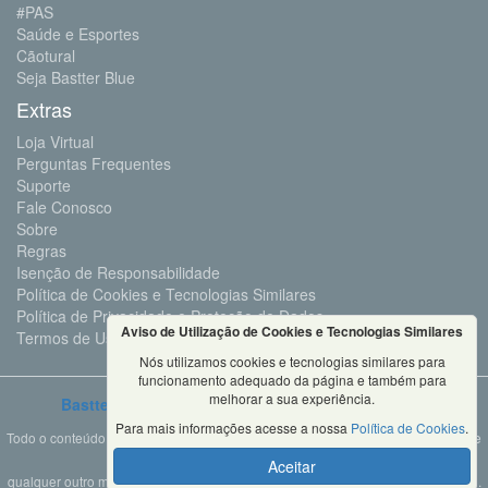
#PAS
Saúde e Esportes
Cãotural
Seja Bastter Blue
Extras
Loja Virtual
Perguntas Frequentes
Suporte
Fale Conosco
Sobre
Regras
Isenção de Responsabilidade
Política de Cookies e Tecnologias Similares
Política de Privacidade e Proteção de Dados
Aviso de Utilização de Cookies e Tecnologias Similares
Termos de Uso
Nós utilizamos cookies e tecnologias similares para
funcionamento adequado da página e também para
melhorar a sua experiência.
Bastter.com
2001 ©Todos os Direitos Reservados
Para mais informações acesse a nossa
Política de Cookies
.
Todo o conteúdo deste site é propriedade da Bastter.com, sendo expressamente
proibido o seu uso em sites, videos, cursos ou
Aceitar
qualquer outro meio de comunicação sem autorização expressa do proprietário.