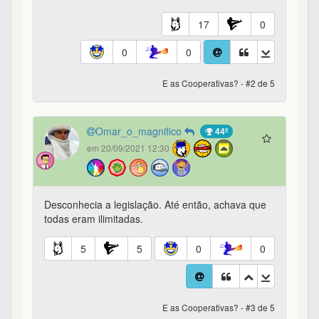
17
0
0
0
E as Cooperativas? - #2 de 5
Omar_o_magnifico
44º
em 20/09/2021 12:30
Desconhecia a legislação. Até então, achava que
todas eram ilimitadas.
5
5
0
0
E as Cooperativas? - #3 de 5