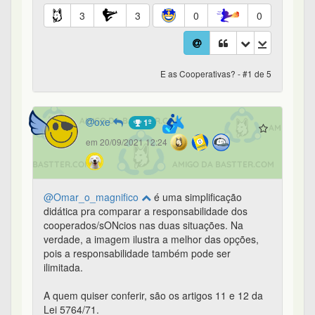
3
3
0
0
E as Cooperativas? - #1 de 5
oxe
1º
em 20/09/2021 12:24
@Omar_o_magnifico
é uma simplificação
didática pra comparar a responsabilidade dos
cooperados/sONcios nas duas situações. Na
verdade, a imagem ilustra a melhor das opções,
pois a responsabilidade também pode ser
ilimitada.
A quem quiser conferir, são os artigos 11 e 12 da
Lei 5764/71.