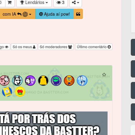
0
Lendários
3
com IA
Ajuda aí pow!
igo
Só os meus
Só moderadores
Último comentário