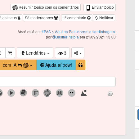
Enviar tópico
Resumir tópico com os comentários
ó os meus
Só moderadores
1º comentário
Notificar
Você está em
#PAS
> Aqui na Bastter.com a sardinhagem:
por
BastterPistola
em 21/09/2021 13:00
0
Lendários
3
com IA
Ajuda aí pow!