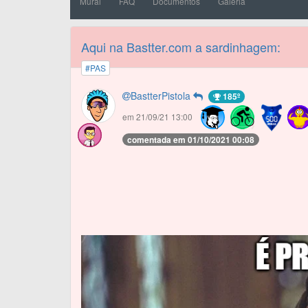
Mural
FAQ
Documentos
Galeria
Aqui na Bastter.com a sardinhagem:
#PAS
BastterPistola
185º
em 21/09/21 13:00
comentada em 01/10/2021 00:08