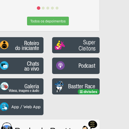
Todos os depoimentos
divisões