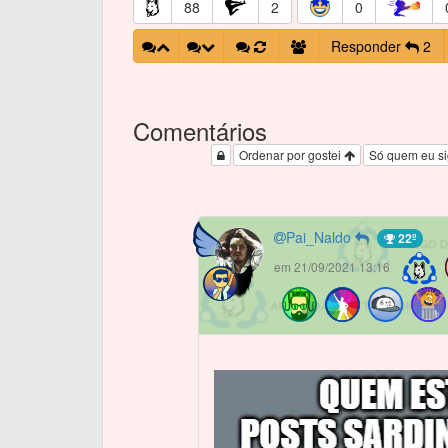
88
2
0
Responder
2
Comentários
Ordenar por gostei
Só quem eu s
Pai_Naldo
22º
em 21/09/2021 13:16