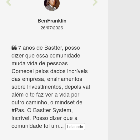
Previous
Next
BenFranklin
26/07/2026
7 anos de Bastter, posso
dizer que essa comunidade
muda vida de pessoas.
Comecei pelos dados incríveis
das empresa, ensinamentos
sobre investimentos, depois vai
além e te faz ver a vida por
outro caminho, o mindset de
#Pas. O Bastter System,
incrível. Posso dizer que a
comunidade foi um
...
Leia todo