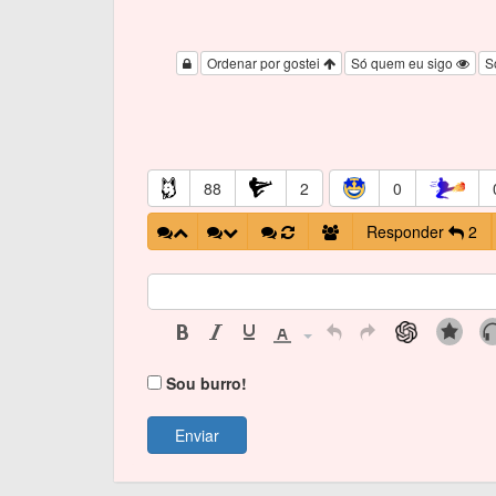
Ordenar por gostei
Só quem eu sigo
S
88
2
0
Responder
2
Sou burro!
Enviar