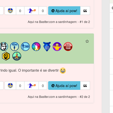
0
0
0
Ajuda aí pow!
Aqui na Bastter.com a sardinhagem: - #1 de 2
ndo igual. O importante é se divertir
0
0
0
Ajuda aí pow!
Aqui na Bastter.com a sardinhagem: - #2 de 2