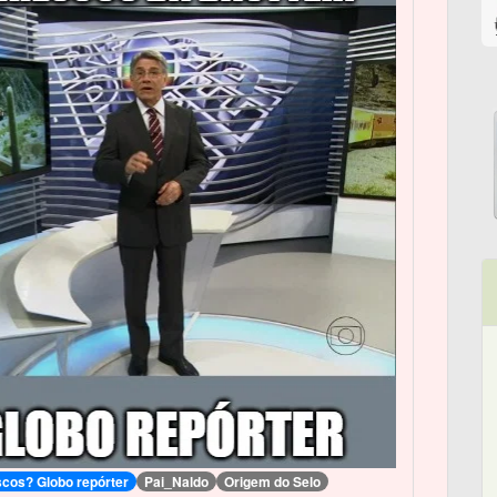
scos? Globo repórter
Pai_Naldo
Origem do Selo