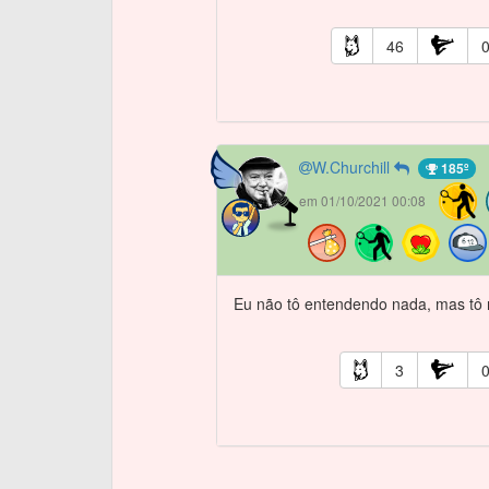
46
W.Churchill
185º
em 01/10/2021 00:08
Eu não tô entendendo nada, mas tô ri
3