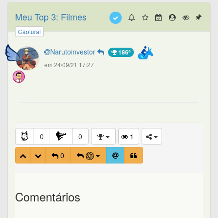
Meu Top 3: Filmes
Cãotural
Narutoinvestor
186º
em 24/09/21 17:27
0
0
1
0
Comentários