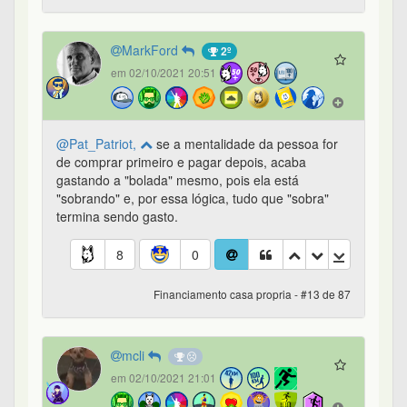
MarkFord
2º
em 02/10/2021 20:51
@Pat_Patriot,
se a mentalidade da pessoa for
de comprar primeiro e pagar depois, acaba
gastando a "bolada" mesmo, pois ela está
"sobrando" e, por essa lógica, tudo que "sobra"
termina sendo gasto.
8
0
Financiamento casa propria - #13 de 87
mcli
em 02/10/2021 21:01