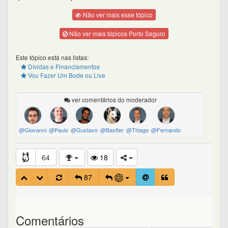
Não ver mais esse tópico
Não ver mais tópicos Porto Seguro
Este tópico está nas listas:
Dívidas e Financiamentos
Vou Fazer Um Bode ou Live
ver comentários do moderador
@Giovanni
@Paulo
@Gustavo
@Bastter
@Thiago
@Fernando
64
18
87
Comentários