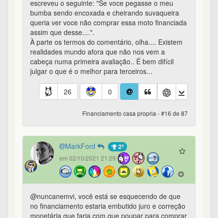
escreveu o seguinte: "Se voce pegasse o meu
bumba sendo encoxada e cheirando suvaqueira
queria ver voce não comprar essa moto financiada
assim que desse....".
À parte os termos do comentário, olha.... Existem
realidades mundo afora que não nos vem a
cabeça numa primeira avaliação.. É bem difícil
julgar o que é o melhor para terceiros...
26
0
Financiamento casa propria - #16 de 87
MarkFord
2º
em 02/10/2021 21:29
@nuncanemvi, você está se esquecendo de que
no financiamento estaria embutido juro e correção
monetária que faria com que poupar para comprar