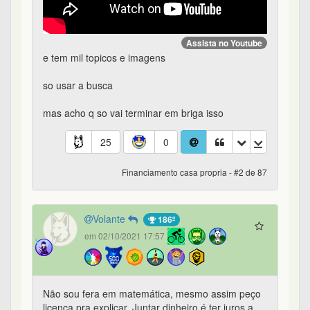
Assista no Youtube
e tem mil topicos e imagens
so usar a busca
mas acho q so vai terminar em briga isso
25
0
Financiamento casa propria - #2 de 87
Volante
186º
em 02/10/2021 17:57
Não sou fera em matemática, mesmo assim peço
licença pra explicar. Juntar dinheiro é ter juros a