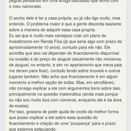
peguei pensando em uma antiga discussão que tenho com
o meu namorado.
O sonho dele é ter a casa própria, eu já não ligo muito, mas
entendo. O problema maior é que a gente discorda bastante
sobre a maneira de adquirir essa casa propria.
Eu sei que é muito mais vantajoso criar um plano de
investimento em Renda Fixa (já que seria algo com prazo de
aproximadamente 10 anos), contudo para ele não. Ele
acredita que isso vai depender do financiamento disponível
na ocasião e do preço do aluguel (atualmente não moramos
de aluguel, no entanto, e sim no apartamento que meus pais
me deram para ficar), contudo lendo sobre imoveis e outros
lugares também. Não acho que financiamento é em algum
momento a melhor opção de todas. Mas, em simultâneo,
não consigo explicar a ele com argumentos bons sobre isso,
principalmente na questão matemática (ainda mais porque
eu não sou muito boa com números, enquanto ele é da área
de exatas).
Por isso, gostaria de pedir ajuda de vocês da melhor forma
que posso explicar a ele sobre essa questão do
financiamento e criação de uma "poupança" para o prazo
que estamos estipulando.