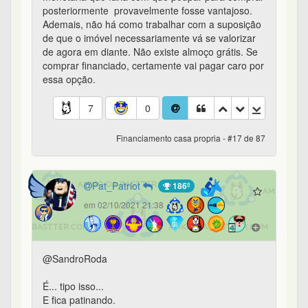
posteriormente provavelmente fosse vantajoso.
Ademais, não há como trabalhar com a suposição
de que o imóvel necessariamente vá se valorizar
de agora em diante. Não existe almoço grátis. Se
comprar financiado, certamente vai pagar caro por
essa opção.
7
0
Financiamento casa propria - #17 de 87
Pat_Patriot
186º
em 02/10/2021 21:38
@SandroRoda
É... tipo isso...
E fica patinando.