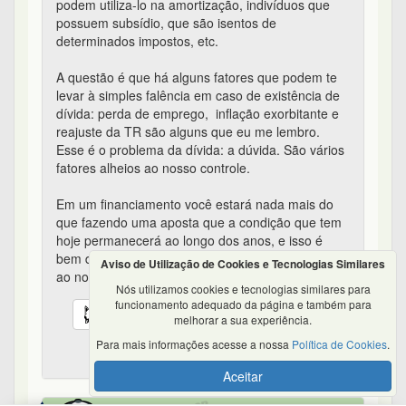
podem utiliza-lo na amortização, indivíduos que
possuem subsídio, que são isentos de
determinados impostos, etc.
A questão é que há alguns fatores que podem te
levar à simples falência em caso de existência de
dívida: perda de emprego, inflação exorbitante e
reajuste da TR são alguns que eu me lembro.
Esse é o problema da dívida: a dúvida. São vários
fatores alheios ao nosso controle.
Em um financiamento você estará nada mais do
que fazendo uma aposta que a condição que tem
hoje permanecerá ao longo dos anos, e isso é
bem diferente daquela ideia de colocar as chances
Aviso de Utilização de Cookies e Tecnologias Similares
ao nosso favor
Nós utilizamos cookies e tecnologias similares para
funcionamento adequado da página e também para
12
0
melhorar a sua experiência.
Para mais informações acesse a nossa
Política de Cookies
.
Financiamento casa propria - #20 de 87
Aceitar