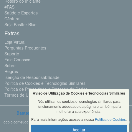
Roteiro do Iniciante
#PAS
Saúde e Esportes
Cãotural
Seja Bastter Blue
Extras
Loja Virtual
Perguntas Frequentes
Suporte
Fale Conosco
Sobre
Regras
Isenção de Responsabilidade
Política de Cookies e Tecnologias Similares
Política de Privacidade e Proteção de Dados
Aviso de Utilização de Cookies e Tecnologias Similares
Termos de Uso
Nós utilizamos cookies e tecnologias similares para
funcionamento adequado da página e também para
melhorar a sua experiência.
Bastter.com
2001 ©Todos os Direitos Reservados
Para mais informações acesse a nossa
Política de Cookies
.
Todo o conteúdo deste site é propriedade da Bastter.com, sendo expressamente
proibido o seu uso em sites, videos, cursos ou
Aceitar