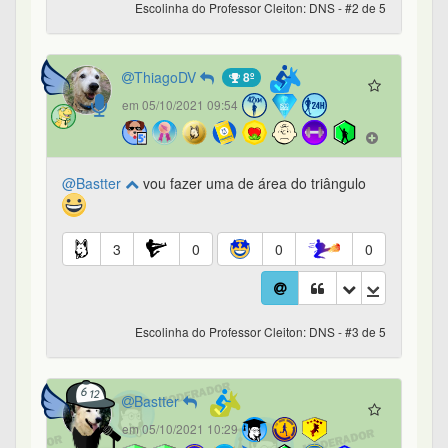
Escolinha do Professor Cleiton: DNS - #2 de 5
ThiagoDV
8º
em 05/10/2021 09:54
@Bastter
vou fazer uma de área do triângulo
3
0
0
0
Escolinha do Professor Cleiton: DNS - #3 de 5
Bastter
em 05/10/2021 10:29