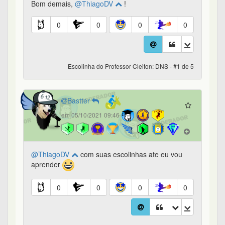
Bom demais,
@ThiagoDV
!
0
0
0
0
Escolinha do Professor Cleiton: DNS - #1 de 5
Bastter
em 05/10/2021 09:46
@ThiagoDV
com suas escolinhas ate eu vou
aprender
0
0
0
0