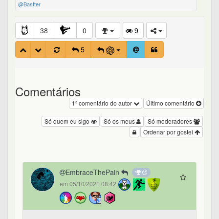
@Bastter
38
0
9
5
Comentários
1º comentário do autor
Último comentário
Só quem eu sigo
Só os meus
Só moderadores
Ordenar por gostei
EmbraceThePain
em 05/10/2021 08:42