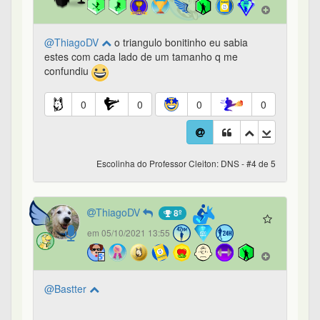
@ThiagoDV
o triangulo bonitinho eu sabia
estes com cada lado de um tamanho q me
confundiu
0
0
0
0
Escolinha do Professor Cleiton: DNS - #4 de 5
ThiagoDV
8º
em 05/10/2021 13:55
@Bastter