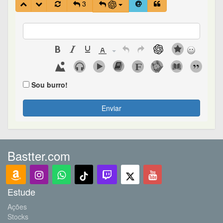
3
Sou burro!
Enviar
Bastter.com
Estude
Ações
Stocks