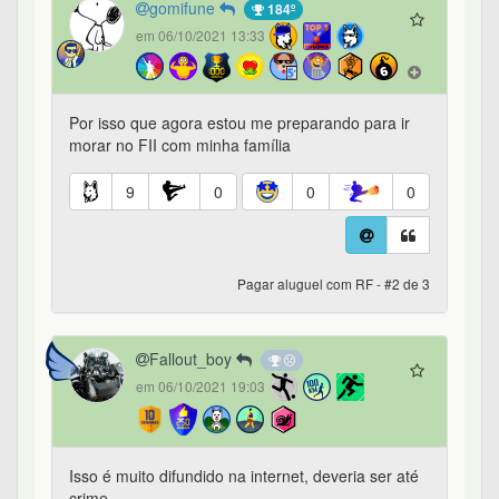
gomifune
184º
em 06/10/2021 13:33
Por isso que agora estou me preparando para ir
morar no FII com minha família
9
0
0
0
Pagar aluguel com RF - #2 de 3
Fallout_boy
em 06/10/2021 19:03
Isso é muito difundido na internet, deveria ser até
crime.