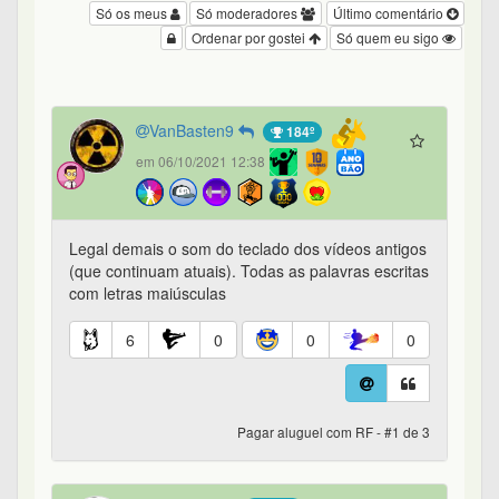
Só os meus
Só moderadores
Último comentário
Ordenar por gostei
Só quem eu sigo
VanBasten9
184º
em 06/10/2021 12:38
Legal demais o som do teclado dos vídeos antigos
(que continuam atuais). Todas as palavras escritas
com letras maiúsculas
6
0
0
0
Pagar aluguel com RF - #1 de 3