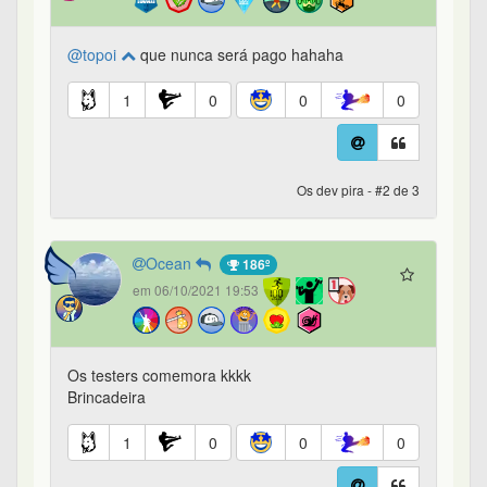
@topoi
que nunca será pago hahaha
1
0
0
0
Os dev pira - #2 de 3
Ocean
186º
em 06/10/2021 19:53
Os testers comemora kkkk
Brincadeira
1
0
0
0