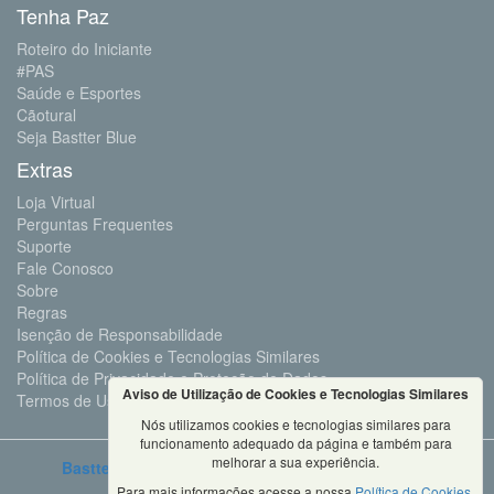
Tenha Paz
Roteiro do Iniciante
#PAS
Saúde e Esportes
Cãotural
Seja Bastter Blue
Extras
Loja Virtual
Perguntas Frequentes
Suporte
Fale Conosco
Sobre
Regras
Isenção de Responsabilidade
Política de Cookies e Tecnologias Similares
Política de Privacidade e Proteção de Dados
Aviso de Utilização de Cookies e Tecnologias Similares
Termos de Uso
Nós utilizamos cookies e tecnologias similares para
funcionamento adequado da página e também para
melhorar a sua experiência.
Bastter.com
2001 ©Todos os Direitos Reservados
Para mais informações acesse a nossa
Política de Cookies
.