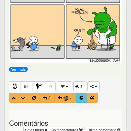
Ver mais
59
0
1
3
Comentários
Só os meus
Só moderadores
Último comentário