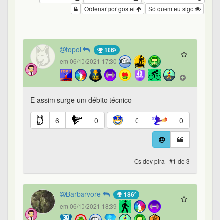
Ordenar por gostei
Só quem eu sigo
topoi
186º
em 06/10/2021 17:30
E assim surge um débito técnico
6
0
0
0
Os dev pira - #1 de 3
Barbarvore
186º
em 06/10/2021 18:39