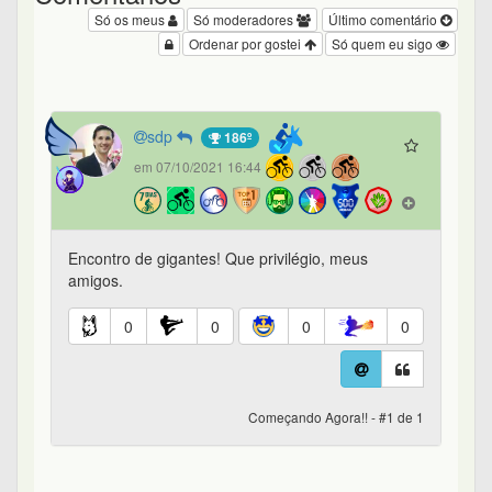
Só os meus
Só moderadores
Último comentário
Ordenar por gostei
Só quem eu sigo
sdp
186º
em 07/10/2021 16:44
Encontro de gigantes! Que privilégio, meus
amigos.
0
0
0
0
Começando Agora!! - #1 de 1