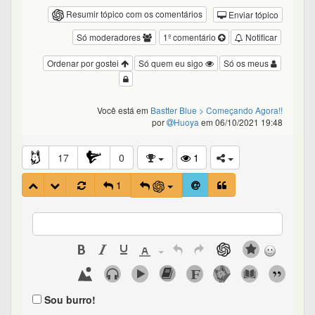
Resumir tópico com os comentários
Enviar tópico
Só moderadores
1º comentário
Notificar
Ordenar por gostei
Só quem eu sigo
Só os meus
Você está em
Bastter Blue
> Começando Agora!!
por
Huoya
em 06/10/2021 19:48
17
0
1
1
Sou burro!