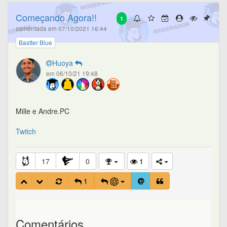
Começando Agora!!
1
comentada em 07/10/2021 16:44
Bastter Blue
Huoya
em 06/10/21 19:48
Mille e Andre.PC
Twitch
17
0
1
1
Comentários