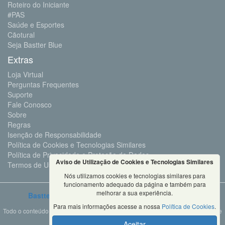
Roteiro do Iniciante
#PAS
Saúde e Esportes
Cãotural
Seja Bastter Blue
Extras
Loja Virtual
Perguntas Frequentes
Suporte
Fale Conosco
Sobre
Regras
Isenção de Responsabilidade
Política de Cookies e Tecnologias Similares
Política de Privacidade e Proteção de Dados
Aviso de Utilização de Cookies e Tecnologias Similares
Termos de Uso
Nós utilizamos cookies e tecnologias similares para
funcionamento adequado da página e também para
melhorar a sua experiência.
Bastter.com
2001 ©Todos os Direitos Reservados
Para mais informações acesse a nossa
Política de Cookies
.
Todo o conteúdo deste site é propriedade da Bastter.com, sendo expressamente
proibido o seu uso em sites, videos, cursos ou
Aceitar