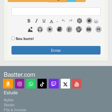
Sou burro!
Enviar
Bastter.com
Estude
Ações
Stocks
FIIs & Imóveis