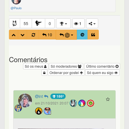
@Paulo
55
0
1
10
Comentários
Só os meus
Só moderadores
Último comentário
Ordenar por gostei
Só quem eu sigo
int
186º
em 21/10/2021 20:07