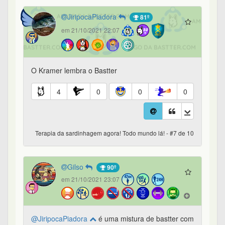
JiripocaPiadora
81º
em 21/10/2021 22:07
O Kramer lembra o Bastter
4
0
0
0
Terapia da sardinhagem agora! Todo mundo lá! - #7 de 10
Gilso
90º
em 21/10/2021 23:07
@JiripocaPiadora
é uma mistura de bastter com