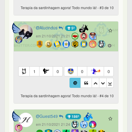
Terapia da sardinhagem agora! Todo mundo lá! - #3 de 10
Alucindus
5º
em 21/10/2021 21:21
1
0
0
0
Terapia da sardinhagem agora! Todo mundo lá! - #4 de 10
Guest549
186º
em 21/10/2021 21:24