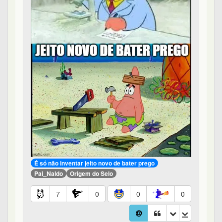
É só não inventar jeito novo de bater prego
Pai_Naldo
Origem do Selo
7
0
0
0