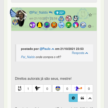
Pai_Naldo
22º
em 21/10/2021 23:58
postado por
@Paulo
em 21/10/2021 23:53
Resposta
Pai_Naldo
onde compra o nft?
Direitos autorais já são seus, mestre!
1
0
0
0