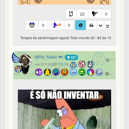
22
0
0
0
Terapia da sardinhagem agora! Todo mundo lá! - #2 de 10
Pai_Naldo
22º
em 21/10/2021 21:05