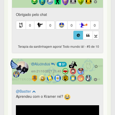
Obrigado pelo chat
0
0
0
0
Terapia da sardinhagem agora! Todo mundo lá! - #5 de 10
Alucindus
5º
em 21/10/2021 21:40
@Bastter
Aprendeu com o Kramer né?