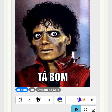
tá bom
int
Origem do Selo
7
0
0
0