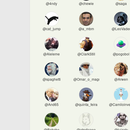
@4ndy
@chewie
@saga
@cat_jump
@a_mbm
@LeoVade
@Aleleme
@ClarkStill
@pogobol
@spaghetti
@Omar_o_magnifico
@Arwen
@And65
@quinta_feira
@Camiloinve
@Bahche
@atreticano
@luizatv