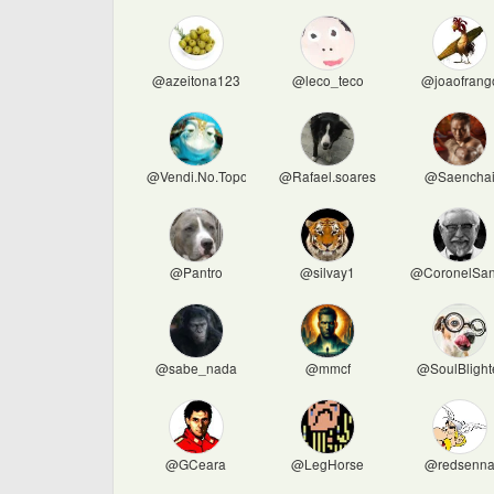
@azeitona123
@leco_teco
@joaofrang
@Vendi.No.Topo
@Rafael.soares
@Saencha
@Pantro
@silvay1
@CoronelSan
@sabe_nada
@mmcf
@SoulBlight
@GCeara
@LegHorse
@redsenn