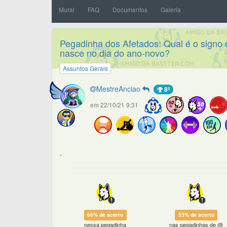
Mural
FAQ
Documentos
Galeria
Pegadinha dos Afetados: Qual é o signo
nasce no dia do ano-novo?
Assuntos Gerais
MestreAnciao
8º
em 22/10/21 9:31
.
66% de acerto
53% de acerto
nessa pegadinha
nas pegadinhas de @