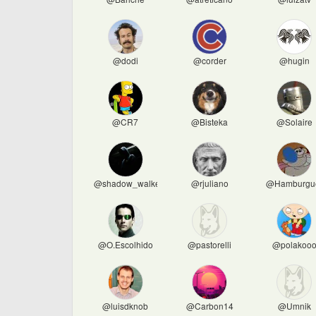
@dodi
@corder
@hugin
@CR7
@Bisteka
@Solaire
@shadow_walker
@rjuliano
@Hamburgu
@O.Escolhido
@pastorelli
@polakoo
@luisdknob
@Carbon14
@Umnik