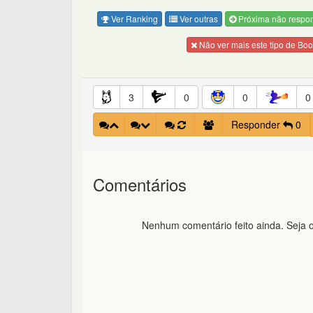
Ver Ranking
Ver outras
Próxima não respo
Não ver mais este tipo de Bo
3
0
0
0
Responder
0
Comentários
Nenhum comentário feito ainda. Seja o