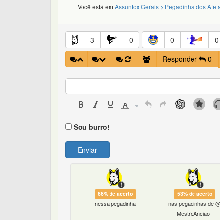
Você está em
Assuntos Gerais
> Pegadinha dos Afet
3
0
0
0
Responder
0
Sou burro!
Enviar
66% de acerto
53% de acerto
nessa pegadinha
nas pegadinhas de 
MestreAnciao