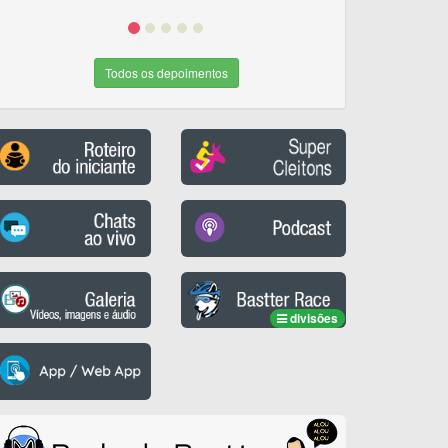
Todos os depoimentos
divisões