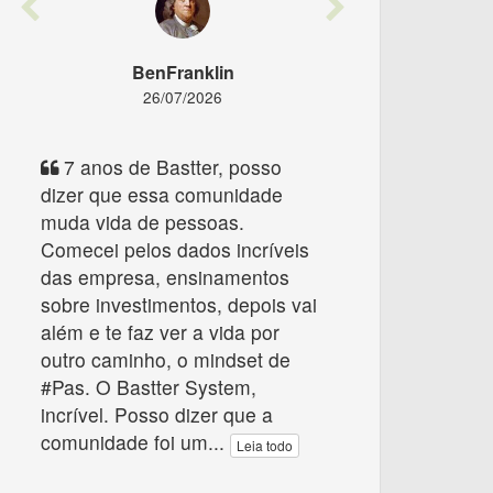
Previous
Next
BenFranklin
26/07/2026
7 anos de Bastter, posso
dizer que essa comunidade
muda vida de pessoas.
Comecei pelos dados incríveis
das empresa, ensinamentos
sobre investimentos, depois vai
além e te faz ver a vida por
outro caminho, o mindset de
#Pas. O Bastter System,
incrível. Posso dizer que a
comunidade foi um
...
Leia todo