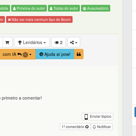
ndida
Próxima do autor
Todas do autor
Auauleatório
om
Não ver mais nenhum tipo de Boom
Lendários
2
com IA
Ajuda aí pow!
 primeiro a comentar!
Enviar tópico
1º comentário
Notificar