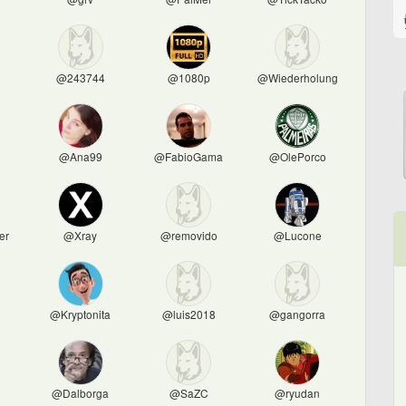
@243744
@1080p
@Wiederholung
@Ana99
@FabioGama
@OlePorco
er
@Xray
@removido
@Lucone
o
@Kryptonita
@luis2018
@gangorra
@Dalborga
@SaZC
@ryudan