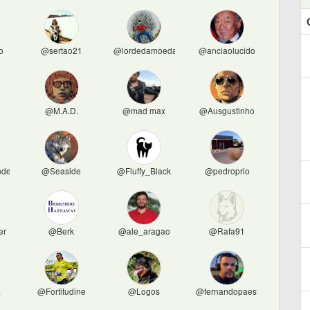
o
@sertao21
@lordedamoeda
@anciaolucido
i
@M.A.D.
@mad max
@Ausgustinho
ders
@Seaside
@Fluffy_Black
@pedroprio
er
@Berk
@ale_aragao
@Rafa91
a
@Fortitudine
@Logos
@fernandopaes1977