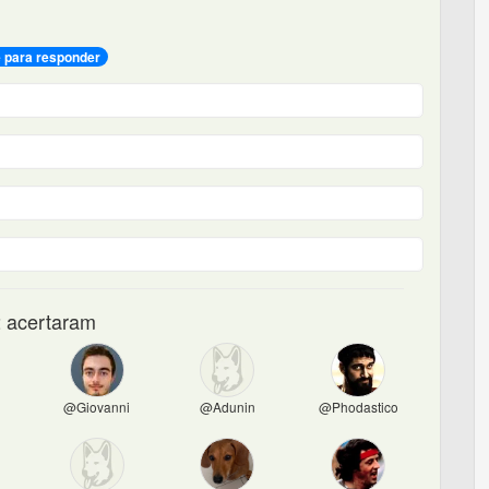
e para responder
 acertaram
@Giovanni
@Adunin
@Phodastico