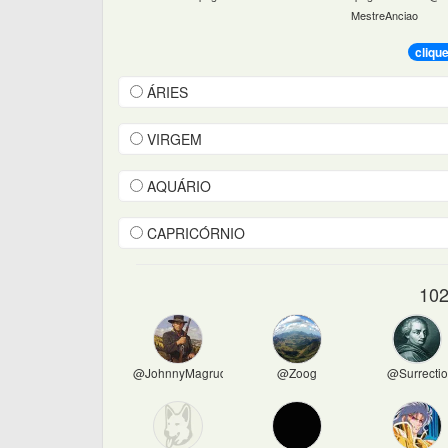
MestreAnciao
cliqu
ÁRIES
VIRGEM
AQUÁRIO
CAPRICÓRNIO
102
@JohnnyMagruder
@Zoog
@Surrectio