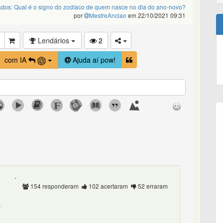
ados: Qual é o signo do zodíaco de quem nasce no dia do ano-novo?
por
MestreAnciao
em 22/10/2021 09:31
Lendários
2
com IA
Ajuda aí pow!
.
154 responderam
102 acertaram
52 erraram
@