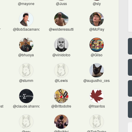
@mayone
@Juss
@sly
r
@BobSacamano
@welderessutti
@McFlay
@bhuoya
@vinidotco
@Gilso
@stumm
@Lewis
@augustho_cesar
st
@claude.shannon
@Brittodotre
@frsantos
@grv
@PaiMei
@TickTacko