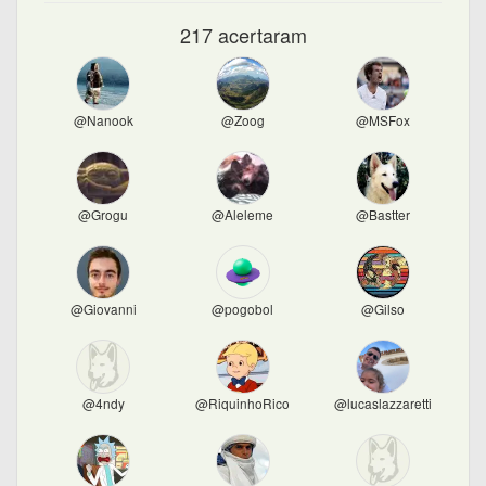
217 acertaram
@Nanook
@Zoog
@MSFox
@Grogu
@Aleleme
@Bastter
@Giovanni
@pogobol
@Gilso
@4ndy
@RiquinhoRico
@lucaslazzaretti