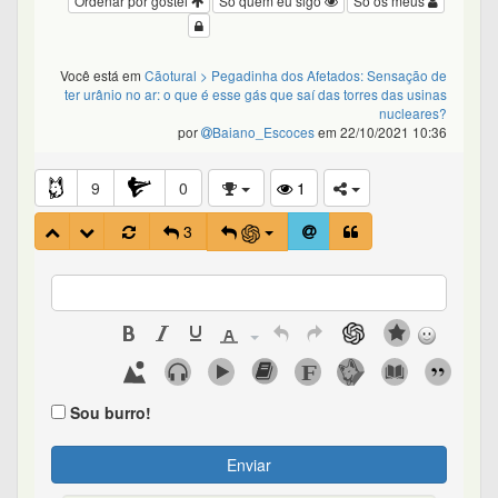
Ordenar por gostei
Só quem eu sigo
Só os meus
Você está em
Cãotural
> Pegadinha dos Afetados: Sensação de
ter urânio no ar: o que é esse gás que saí das torres das usinas
nucleares?
por
Baiano_Escoces
em 22/10/2021 10:36
9
0
1
3
Sou burro!
Enviar