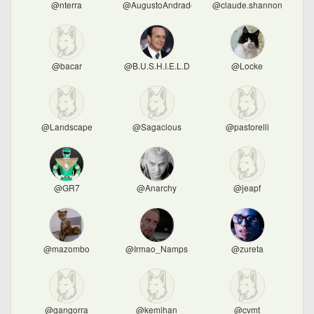
@nterra
@AugustoAndrade
@claude.shannon
@bacar
@B.U.S.H.I.E.L.D
@Locke
@Landscape
@Sagacious
@pastorelli
@GR7
@Anarchy
@jeapf
@mazombo
@Irmao_Namps
@zureta
@gangorra
@kemihan
@cvmt