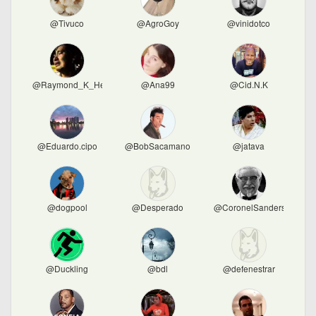
@Tivuco
@AgroGoy
@vinidotco
@Raymond_K_Hessel
@Ana99
@Cid.N.K
@Eduardo.cipo
@BobSacamano
@jatava
@dogpool
@Desperado
@CoronelSanders
@Duckling
@bdl
@defenestrar