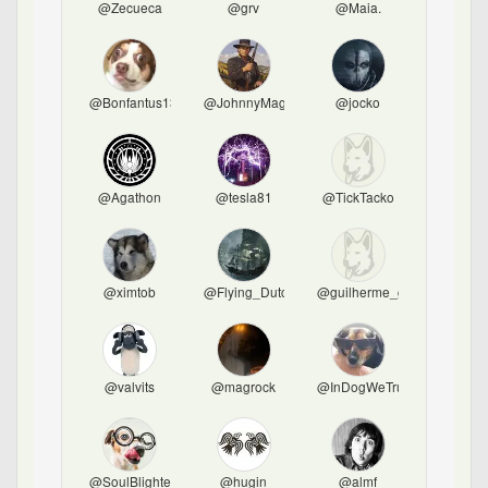
@Zecueca
@grv
@Maia.
@Bonfantus13
@JohnnyMagruder
@jocko
@Agathon
@tesla81
@TickTacko
@ximtob
@Flying_Dutchman
@guilherme_gontijo
@valvits
@magrock
@InDogWeTrust
@SoulBlighter
@hugin
@almf