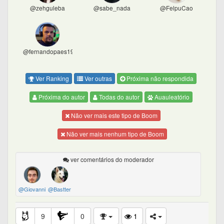
@zehguleba
@sabe_nada
@FelpuCao
@fernandopaes1977
Ver Ranking
Ver outras
Próxima não respondida
Próxima do autor
Todas do autor
Auauleatório
Não ver mais este tipo de Boom
Não ver mais nenhum tipo de Boom
ver comentários do moderador
@Giovanni
@Bastter
9
0
1