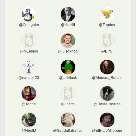
@Opinguim
@Hazlitt
@Zapdos
@MLemos
@luisdknob
@BPC
@nando123
@jackflack
@Alemao_Ronaldo
@Tonne
@j.netto
@Rafael.soares
@NeotM
@Gandalf.Branco
@ElBrujoMilonguero