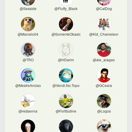
@Seaside
@Fluffy_Black
@CatDog
@Marcelo04
@SomenteObasico
@Kid_Chameleon
@TRO
@HDarim
@ale_aragao
@MestreAnciao
@Vendi.No.Topo
@GCeara
@redsenna
@Fortitudine
@Logos