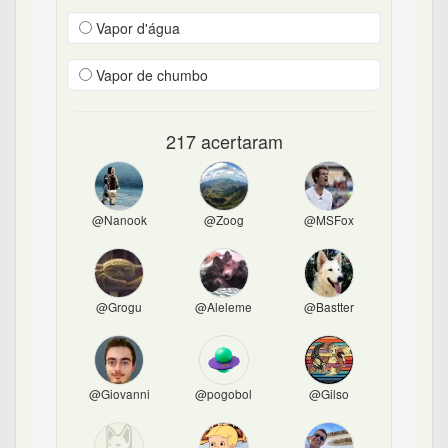
Vapor d'água
Vapor de chumbo
217 acertaram
@Nanook
@Zoog
@MSFox
@Grogu
@Aleleme
@Bastter
@Giovanni
@pogobol
@Gilso