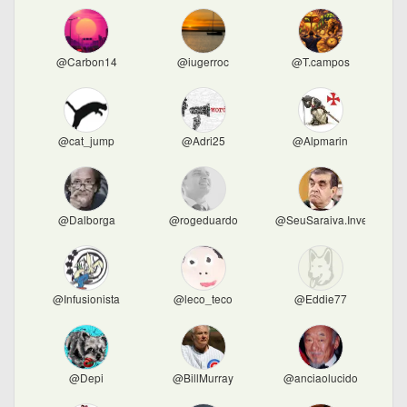
@Carbon14
@iugerroc
@T.campos
@cat_jump
@Adri25
@Alpmarin
@Dalborga
@rogeduardo
@SeuSaraiva.Invest
@Infusionista
@leco_teco
@Eddie77
@Depi
@BillMurray
@anciaolucido