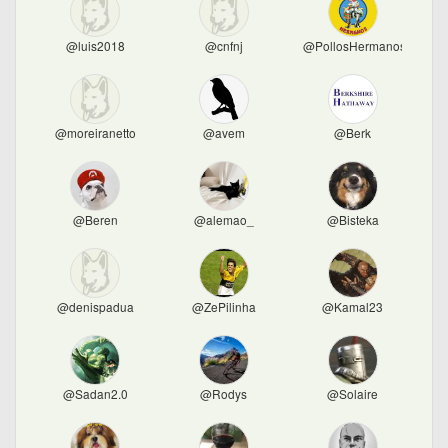
@luis2018
@cnfnj
@PollosHermanos
@moreiranetto
@avem
@Berk
@Beren
@alemao_
@Bisteka
@denispadua
@ZePilinha
@Kamal23
@Sadan2.0
@Rodys
@Solaire