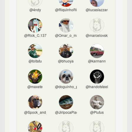
@4ndy
@RiquinhoRico
@lucaslazzaretti
@Rick_C.137
@Omar_o_magnifico
@marcelovski
@toitatu
@bhuoya
@karmann
@maxete
@doguinho_panqueca
@handofsteel
@Spock_and_Stock
@JiripocaPiadora
@Plutus