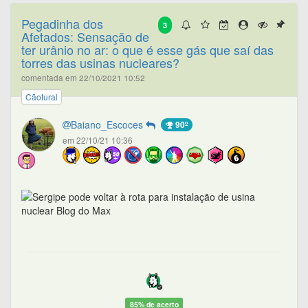
Pegadinha dos
3
Afetados: Sensação de
ter urânio no ar: o que é esse gás que saí das
torres das usinas nucleares?
comentada em 22/10/2021 10:52
Cãotural
Baiano_Escoces
90º
em 22/10/21 10:36
85% de acerto