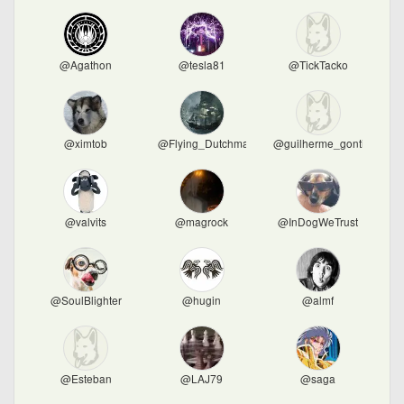
@Agathon
@tesla81
@TickTacko
@ximtob
@Flying_Dutchman
@guilherme_gontijo
@valvits
@magrock
@InDogWeTrust
@SoulBlighter
@hugin
@almf
@Esteban
@LAJ79
@saga