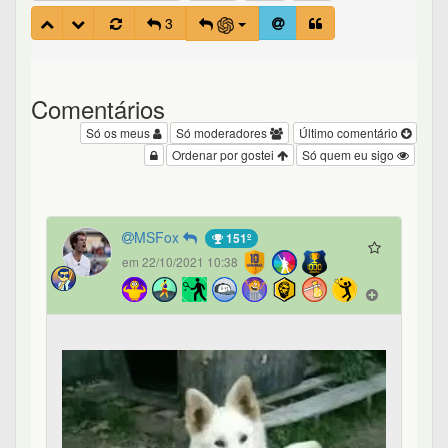
3
Comentários
Só os meus
Só moderadores
Último comentário
Ordenar por gostei
Só quem eu sigo
MSFox
151º
em 22/10/2021 10:38