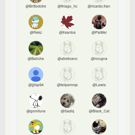
@Brittodotre
@thiago_hc
@ricardo.franca
@Rekz
@frsantos
@PaiMei
@Bahche
@atreticano
@rcrugna
@jjllsp94
@felipemrqs
@Lewis
@gomifune
@Sadiq
@Black_Cat