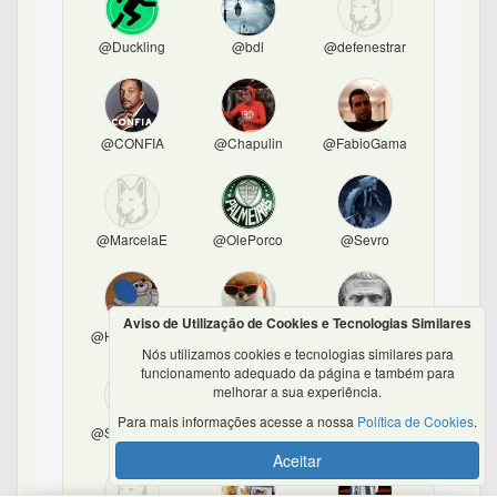
@Duckling
@bdl
@defenestrar
@CONFIA
@Chapulin
@FabioGama
@MarcelaE
@OlePorco
@Sevro
Aviso de Utilização de Cookies e Tecnologias Similares
@Hamburguer
@ilton17
@rjuliano
Nós utilizamos cookies e tecnologias similares para
funcionamento adequado da página e também para
melhorar a sua experiência.
Para mais informações acesse a nossa
Política de Cookies
.
@SoCiDiVaPlu
@ralc
@cachorroloco2
Aceitar