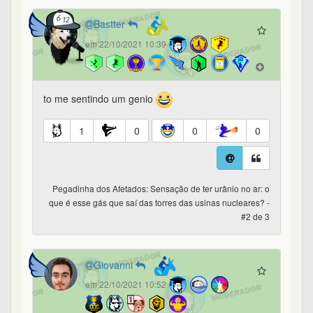
Bastter
em 22/10/2021 10:39
to me sentindo um genio
1
0
0
0
Pegadinha dos Afetados: Sensação de ter urânio no ar: o
que é esse gás que saí das torres das usinas nucleares? -
#2 de 3
Giovanni
em 22/10/2021 10:52