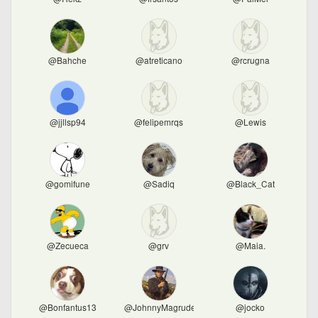
@Bahche
@atreticano
@rcrugna
@jjllsp94
@felipemrqs
@Lewis
@gomifune
@Sadiq
@Black_Cat
@Zecueca
@grv
@Maia.
@Bonfantus13
@JohnnyMagruder
@jocko