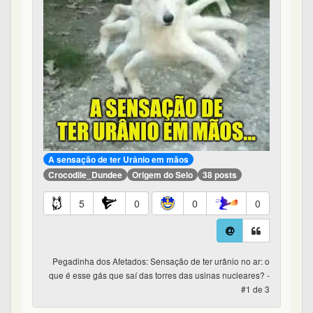
A sensação de ter Urânio em mãos
Crocodile_Dundee
Origem do Selo
38 posts
5
0
0
0
Pegadinha dos Afetados: Sensação de ter urânio no ar: o
que é esse gás que saí das torres das usinas nucleares? -
#1 de 3