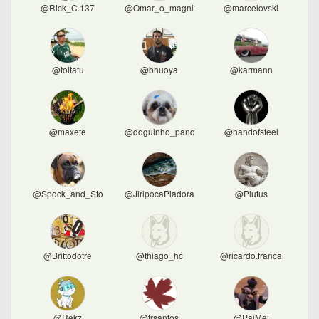
@Rick_C.137
@Omar_o_magnifico
@marcelovski
@toitatu
@bhuoya
@karmann
@maxete
@doguinho_panqueca
@handofsteel
@Spock_and_Stock
@JiripocaPiadora
@Plutus
@Brittodotre
@thiago_hc
@ricardo.franca
@Rekz
@frsantos
@PaiMei