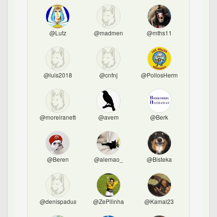
@Lutz
@madmen
@mths11
@luis2018
@cnfnj
@PollosHermanos
@moreiranetto
@avem
@Berk
@Beren
@alemao_
@Bisteka
@denispadua
@ZePilinha
@Kamal23