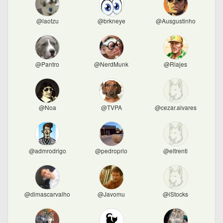
@laotzu
@brkneye
@Ausgustinho
@Pantro
@NerdMunk
@Riajes
@Noa
@TVPA
@cezar.alvares
@admrodrigo
@pedroprio
@eltrenti
@dimascarvalho
@Javomu
@iStocks