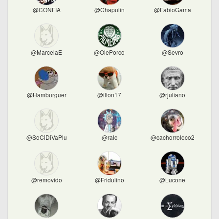
@CONFIA
@Chapulin
@FabioGama
@MarcelaE
@OlePorco
@Sevro
@Hamburguer
@ilton17
@rjuliano
@SoCiDiVaPlu
@ralc
@cachorroloco2
@removido
@Fridulino
@Lucone