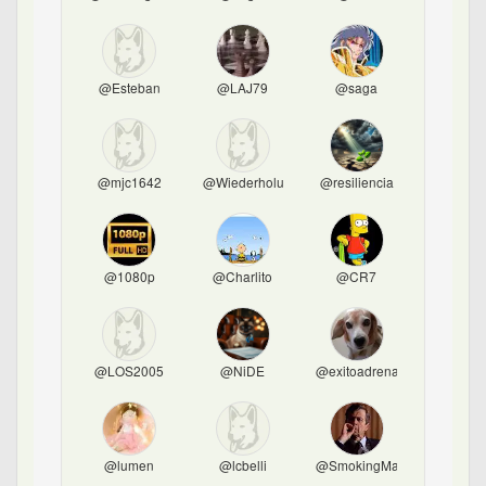
@Esteban
@LAJ79
@saga
@mjc1642
@Wiederholung
@resiliencia
@1080p
@Charlito
@CR7
@LOS2005
@NiDE
@exitoadrenalina
@lumen
@lcbelli
@SmokingMan