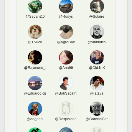
@Sadan2.0
@Rodys
@Solaire
@Tivuco
@AgroGoy
@vinidotco
@Raymond_K_Hessel
@Ana99
@Cid.N.K
@Eduardo.cipo
@BobSacamano
@jatava
@dogpool
@Desperado
@CoronelSanders