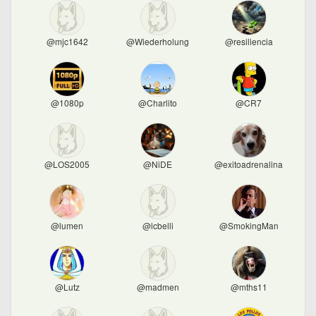
@mjc1642
@Wiederholung
@resiliencia
@1080p
@Charlito
@CR7
@LOS2005
@NiDE
@exitoadrenalina
@lumen
@lcbelli
@SmokingMan
@Lutz
@madmen
@mths11