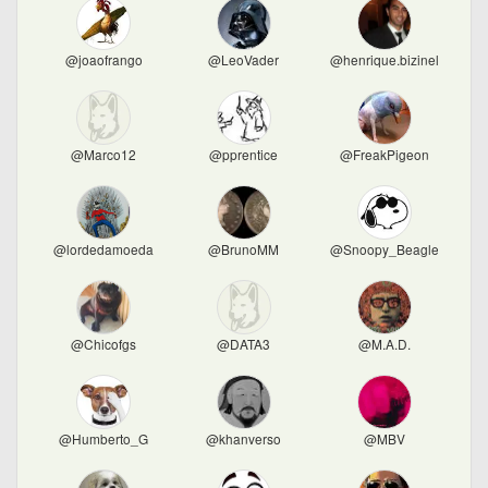
@joaofrango
@LeoVader
@henrique.bizinelli
@Marco12
@pprentice
@FreakPigeon
@lordedamoeda
@BrunoMM
@Snoopy_Beagle
@Chicofgs
@DATA3
@M.A.D.
@Humberto_G
@khanverso
@MBV