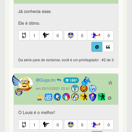
Já conhecia esse.
Ele é ótimo.
1
0
0
0
Da série pare de reclamar, você é um privilegiado! - #2 de 3
Guga.tm
186º
em 25/10/2021 22:41
O Louis é o melhor!
1
0
0
0