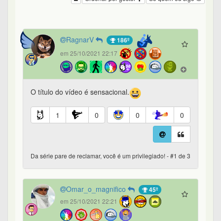
RagnarV
186º
em 25/10/2021 22:17
O título do vídeo é sensacional.
1
0
0
0
Da série pare de reclamar, você é um privilegiado! - #1 de 3
Omar_o_magnifico
45º
em 25/10/2021 22:21