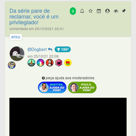
Da série pare de
3
reclamar, você é um
privilegiado!
comentada em 25/10/2021 22:41
#PAS
Dogbert
186º
em 25/10/21 22:08
peça ajuda aos moderadores