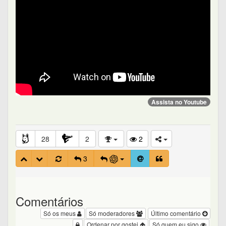
Assista no Youtube
28
2
2
3
Comentários
Só os meus
Só moderadores
Último comentário
Ordenar por gostei
Só quem eu sigo