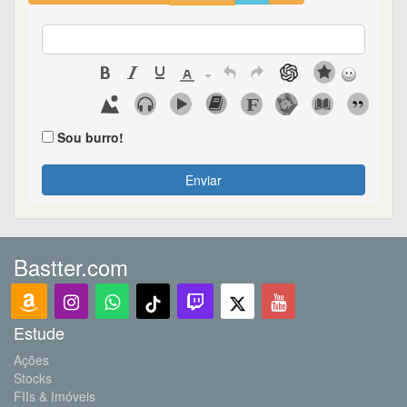
Sou burro!
Enviar
Bastter.com
Estude
Ações
Stocks
FIIs & Imóveis