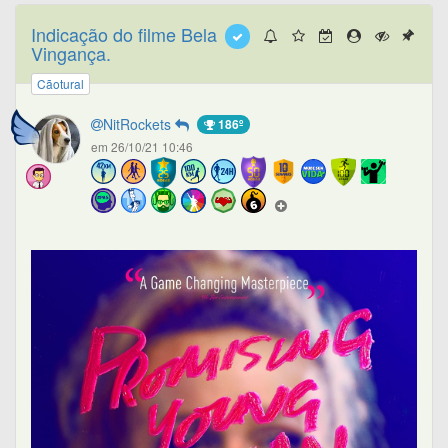
Indicação do filme Bela
Vingança.
Cãotural
NitRockets
186º
em 26/10/21 10:46