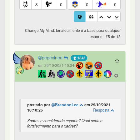
3
0
0
0
Change My Mind: fortalecimento é a base para qualquer
esporte - #5 de 13
pepecineo
184º
em 29/10/2021 10:34
postado por
@BrandonLee
em 29/10/2021
10:10:26
Resposta
Xadrez e considerado esporte? Qual seria o
fortalecimento para o xadrez?