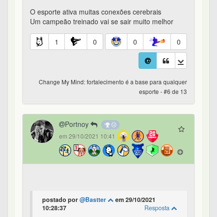
O esporte ativa muitas conexões cerebrais
Um campeão treinado vai se sair muito melhor
1
0
0
0
Change My Mind: fortalecimento é a base para qualquer
esporte - #6 de 13
Portnoy
em 29/10/2021 10:41
postado por
@Bastter
em 29/10/2021
10:28:37
Resposta