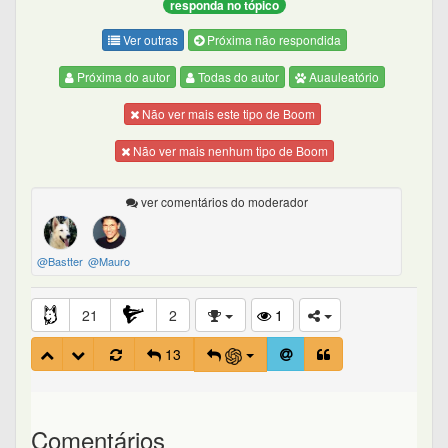
responda no tópico
Ver outras
Próxima não respondida
Próxima do autor
Todas do autor
Auauleatório
Não ver mais este tipo de Boom
Não ver mais nenhum tipo de Boom
ver comentários do moderador
@Bastter
@Mauro
21
2
1
13
Comentários