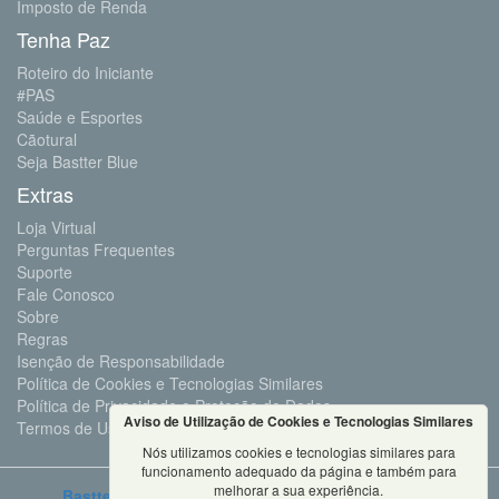
Imposto de Renda
Tenha Paz
Roteiro do Iniciante
#PAS
Saúde e Esportes
Cãotural
Seja Bastter Blue
Extras
Loja Virtual
Perguntas Frequentes
Suporte
Fale Conosco
Sobre
Regras
Isenção de Responsabilidade
Política de Cookies e Tecnologias Similares
Política de Privacidade e Proteção de Dados
Aviso de Utilização de Cookies e Tecnologias Similares
Termos de Uso
Nós utilizamos cookies e tecnologias similares para
funcionamento adequado da página e também para
melhorar a sua experiência.
Bastter.com
2001 ©Todos os Direitos Reservados