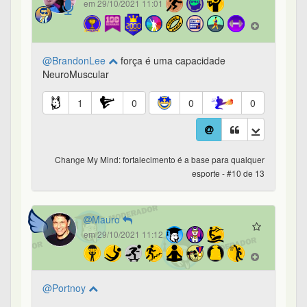
em 29/10/2021 11:01
@BrandonLee
força é uma capacidade
NeuroMuscular
1
0
0
0
Change My Mind: fortalecimento é a base para qualquer
esporte - #10 de 13
Mauro
em 29/10/2021 11:12
@Portnoy