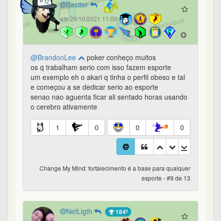
Bastter
em 29/10/2021 11:00
@BrandonLee
poker conheço muitos
os q trabalham serio com isso fazem esporte
um exemplo eh o akari q tinha o perfil obeso e tal
e começou a se dedicar serio ao esporte
senao nao aguenta ficar ali sentado horas usando
o cerebro ativamente
1
0
0
0
Change My Mind: fortalecimento é a base para qualquer
esporte - #9 de 13
NetLigth
184º