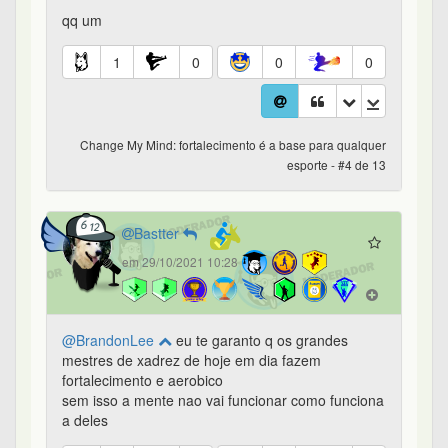
qq um
1
0
0
0
Change My Mind: fortalecimento é a base para qualquer
esporte - #4 de 13
Bastter
em 29/10/2021 10:28
@BrandonLee
eu te garanto q os grandes
mestres de xadrez de hoje em dia fazem
fortalecimento e aerobico
sem isso a mente nao vai funcionar como funciona
a deles