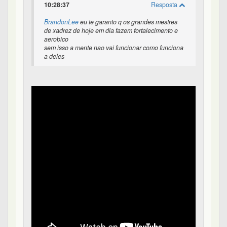
10:28:37
Resposta
BrandonLee
eu te garanto q os grandes mestres
de xadrez de hoje em dia fazem fortalecimento e
aerobico
sem isso a mente nao vai funcionar como funciona
a deles