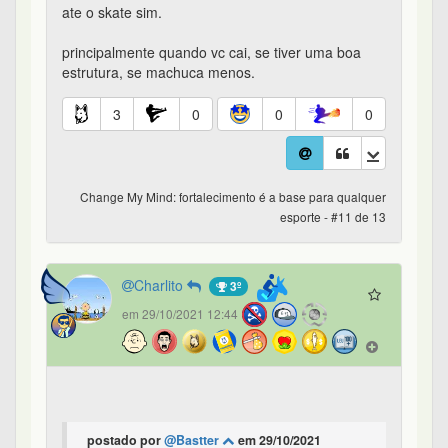
ate o skate sim.
principalmente quando vc cai, se tiver uma boa
estrutura, se machuca menos.
3
0
0
0
Change My Mind: fortalecimento é a base para qualquer
esporte - #11 de 13
Charlito
3º
em 29/10/2021 12:44
postado por
@Bastter
em 29/10/2021