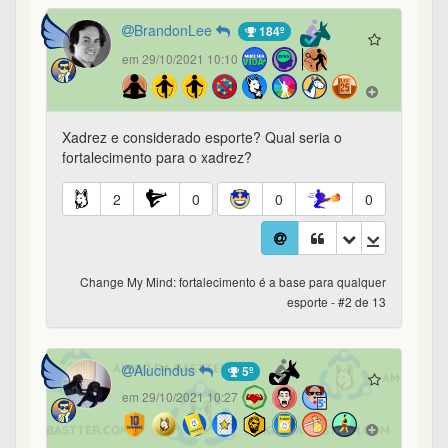
BrandonLee
184º
em 29/10/2021 10:10
Xadrez e considerado esporte? Qual seria o
fortalecimento para o xadrez?
2
0
0
0
Change My Mind: fortalecimento é a base para qualquer
esporte - #2 de 13
Alucindus
5º
em 29/10/2021 10:27