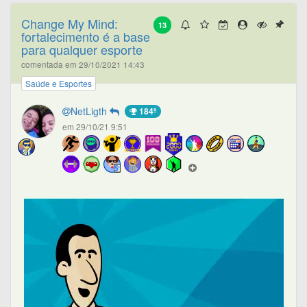
Change My Mind:
13
fortalecimento é a base
para qualquer esporte
comentada em 29/10/2021 14:43
Saúde e Esportes
NetLigth
184º
em 29/10/21 9:51