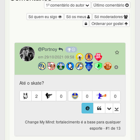
1º comentário do autor
Último comentário
Só quem eu sigo
Só os meus
Só moderadores
Ordenar por gostei
Portnoy
em 29/10/2021 09:58
Até o skate?
2
0
0
0
Change My Mind: fortalecimento é a base para qualquer
esporte - #1 de 13