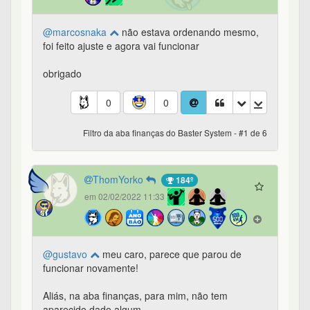
@marcosnaka
não estava ordenando mesmo,
foi feito ajuste e agora vai funcionar
obrigado
0
0
Filtro da aba finanças do Baster System - #1 de 6
ThomYorko
184º
em 02/02/2022 11:33
@gustavo
meu caro, parece que parou de
funcionar novamente!
Aliás, na aba finanças, para mim, não tem
aparecido dado algum