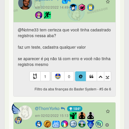
em 02/02/2022 14:49
@Notme33 tem certeza que você tinha cadastrado
registros nessa aba?
faz um teste, cadastra qualquer valor
se aparecer é pq não tá com erro e você não tinha
registros mesmo
1
0
Filtro da aba finanças do Baster System - #5 de 6
ThomYorko
184º
em 02/02/2022 15:13