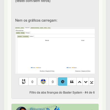
(testei com/sem filtros)
Nem os gráficos carregam:
0
0
Filtro da aba finanças do Baster System - #4 de 6
gustavo