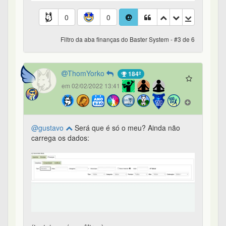
0
0
Filtro da aba finanças do Baster System - #3 de 6
ThomYorko
184º
em 02/02/2022 13:41
@gustavo
Será que é só o meu? Ainda não
carrega os dados: