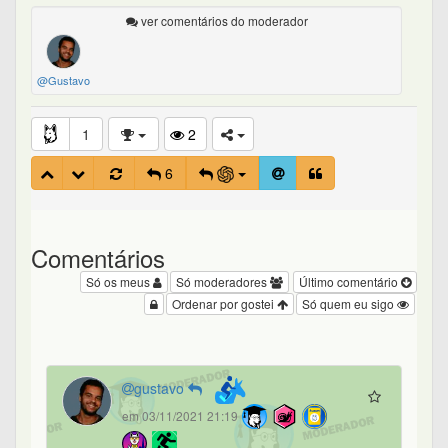
ver comentários do moderador
@Gustavo
1
2
6
Comentários
Só os meus
Só moderadores
Último comentário
Ordenar por gostei
Só quem eu sigo
gustavo
em 03/11/2021 21:19