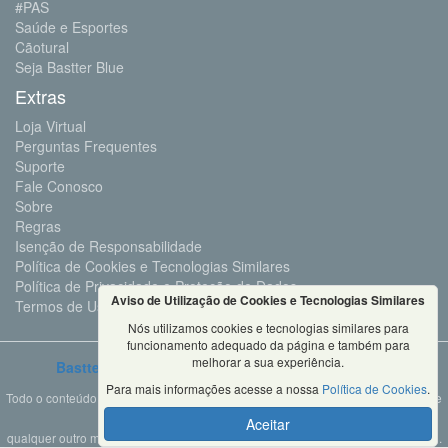
#PAS
Saúde e Esportes
Cãotural
Seja Bastter Blue
Extras
Loja Virtual
Perguntas Frequentes
Suporte
Fale Conosco
Sobre
Regras
Isenção de Responsabilidade
Política de Cookies e Tecnologias Similares
Política de Privacidade e Proteção de Dados
Aviso de Utilização de Cookies e Tecnologias Similares
Termos de Uso
Nós utilizamos cookies e tecnologias similares para
funcionamento adequado da página e também para
melhorar a sua experiência.
Bastter.com
2001 ©Todos os Direitos Reservados
Para mais informações acesse a nossa
Política de Cookies
.
Todo o conteúdo deste site é propriedade da Bastter.com, sendo expressamente
proibido o seu uso em sites, videos, cursos ou
Aceitar
qualquer outro meio de comunicação sem autorização expressa do proprietário.