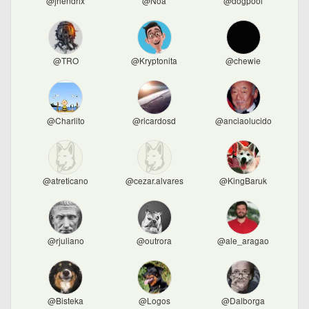
@jhendrix
@Noa
@dogpool
@TRO
@Kryptonita
@chewie
@Charlito
@ricardosd
@anciaolucido
@atreticano
@cezar.alvares
@KingBaruk
@rjuliano
@outrora
@ale_aragao
@Bisteka
@Logos
@Dalborga