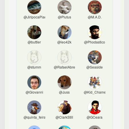
@JiripocaPiadora
@Plutus
@M.A.D.
@buttler
@leo42k
@Phodastico
@stumm
@RafaelAbreu
@Seaside
@Giovanni
@Juss
@Kid_Chameleon
@quinta_feira
@ClarkStill
@GCeara