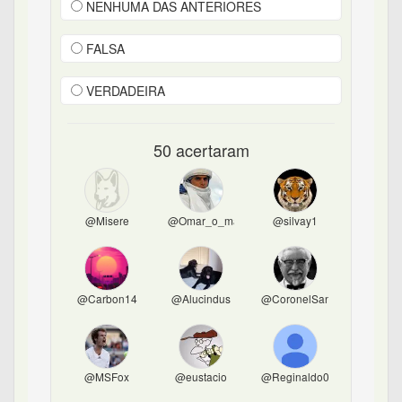
NENHUMA DAS ANTERIORES
FALSA
VERDADEIRA
50 acertaram
@Misere
@Omar_o_magnifico
@silvay1
@Carbon14
@Alucindus
@CoronelSanders
@MSFox
@eustacio
@Reginaldo08