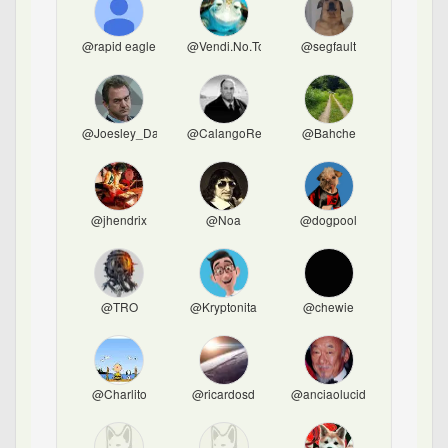
@rapid eagle
@Vendi.No.Topo
@segfault
@Joesley_Day
@CalangoRed
@Bahche
@jhendrix
@Noa
@dogpool
@TRO
@Kryptonita
@chewie
@Charlito
@ricardosd
@anciaolucido