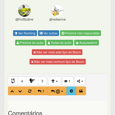
@Fortitudine
@redsenna
Ver Ranking
Ver outras
Próxima não respondida
Próxima do autor
Todas do autor
Auauleatório
Não ver mais este tipo de Boom
Não ver mais nenhum tipo de Boom
4
3
1
1
Comentários