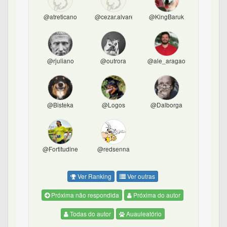
@atreticano
@cezar.alvares
@KingBaruk
@rjuliano
@outrora
@ale_aragao
@Bisteka
@Logos
@Dalborga
@Fortitudine
@redsenna
Ver Ranking
Ver outras
Próxima não respondida
Próxima do autor
Todas do autor
Auauleatório