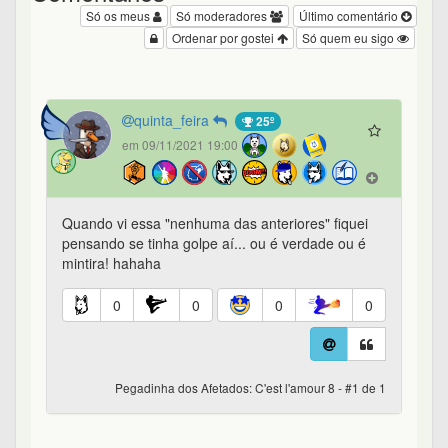
Só os meus
Só moderadores
Último comentário
Ordenar por gostei
Só quem eu sigo
quinta_feira
25º
em 09/11/2021 19:00
Quando vi essa "nenhuma das anteriores" fiquei
pensando se tinha golpe aí... ou é verdade ou é
mintira! hahaha
0
0
0
0
Pegadinha dos Afetados: C'est l'amour 8 - #1 de 1