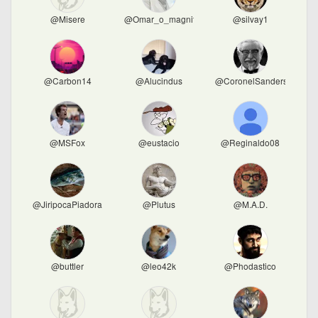
@Misere
@Omar_o_magnifico
@silvay1
@Carbon14
@Alucindus
@CoronelSanders
@MSFox
@eustacio
@Reginaldo08
@JiripocaPiadora
@Plutus
@M.A.D.
@buttler
@leo42k
@Phodastico