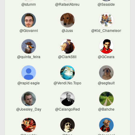
@stumm
@RafaelAbreu
@Seaside
@Giovanni
@Juss
@Kid_Chameleon
@quinta_feira
@ClarkStill
@GCeara
@rapid eagle
@Vendi.No.Topo
@segfault
@Joesley_Day
@CalangoRed
@Bahche