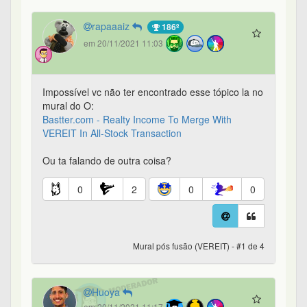
rapaaaiz
186º
em 20/11/2021 11:03
Impossível vc não ter encontrado esse tópico la no
mural do O:
Bastter.com - Realty Income To Merge With
VEREIT In All-Stock Transaction
Ou ta falando de outra coisa?
0
2
0
0
Mural pós fusão (VEREIT) - #1 de 4
Huoya