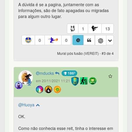
A dúvida é se a pagina, juntamente com as
informações, são de fato apagadas ou migradas
para algum outro lugar.
1
13
0
0
Mural pós fusão (VEREIT) - #3 de 4
mducks
186º
em 20/11/2021 11:21
@Huoya
OK.
Como não conhecia esse reit, tinha o interesse em