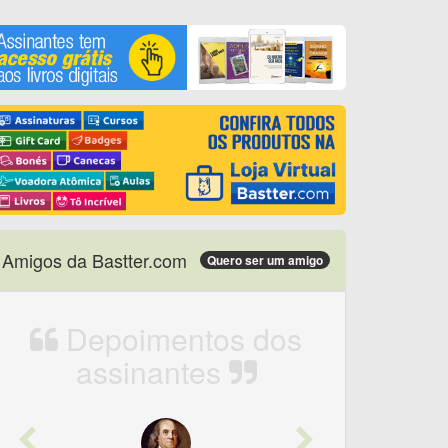
Amigos da Bastter.com
Quero ser um amigo
Depoimentos dos
assinantes
Previous
Next