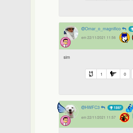
Omar_o_magnifico
em 22/11/2021 11:56
sim
1
0
HWFC3
186º
em 22/11/2021 11:57