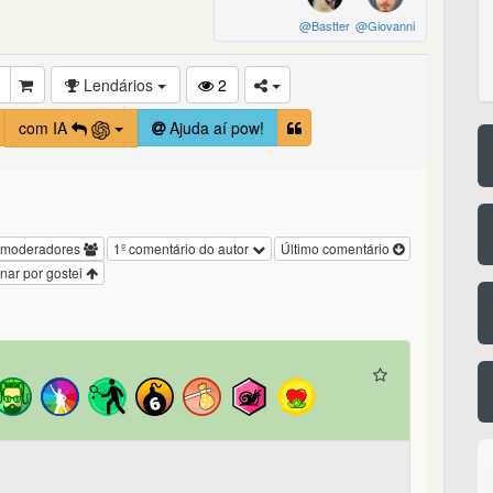
@Bastter
@Giovanni
Lendários
2
com IA
Ajuda aí pow!
 moderadores
1º comentário do autor
Último comentário
nar por gostei