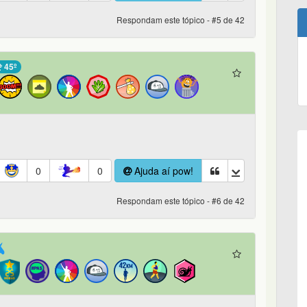
Respondam este tópico - #5 de 42
45º
0
0
Ajuda aí pow!
Respondam este tópico - #6 de 42