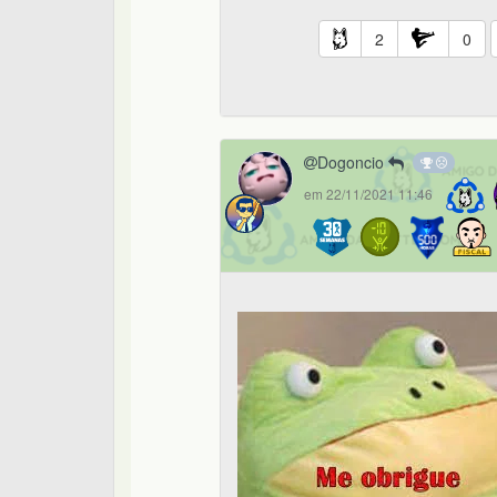
2
0
Dogoncio
em 22/11/2021 11:46