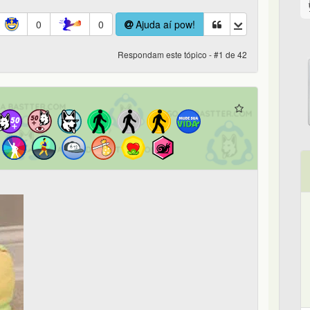
0
0
Ajuda aí pow!
Respondam este tópico - #1 de 42