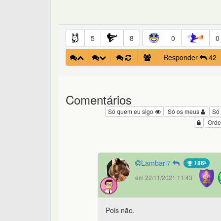
5
8
0
0
Responder
42
Comentários
Só quem eu sigo
Só os meus
Só
Orde
Lambari7
186º
em 22/11/2021 11:43
Pois não.