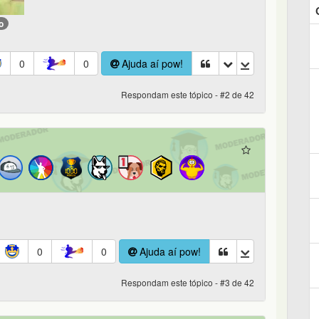
o
0
0
Ajuda aí pow!
Respondam este tópico - #2 de 42
0
0
Ajuda aí pow!
Respondam este tópico - #3 de 42