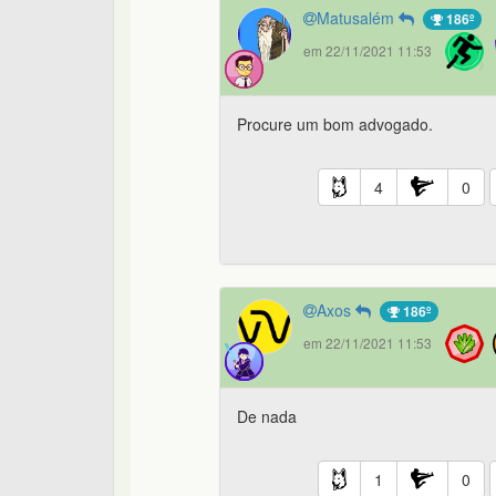
Matusalém
186º
em 22/11/2021 11:53
Procure um bom advogado.
4
0
Axos
186º
em 22/11/2021 11:53
De nada
1
0