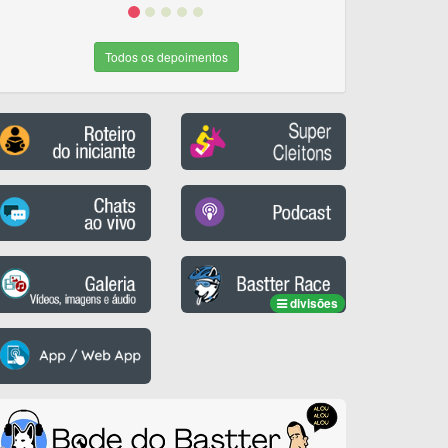
Todos os depoimentos
divisões