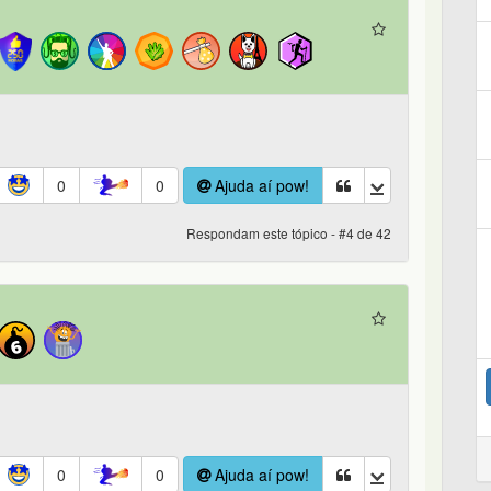
0
0
Ajuda aí pow!
Respondam este tópico - #4 de 42
0
0
Ajuda aí pow!