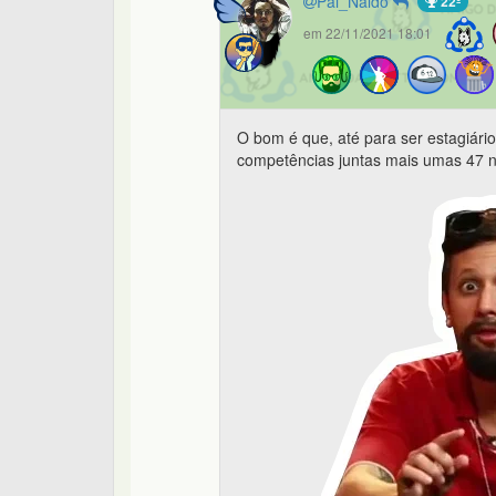
Pai_Naldo
22º
em 22/11/2021 18:01
O bom é que, até para ser estagiár
competências juntas mais umas 47 