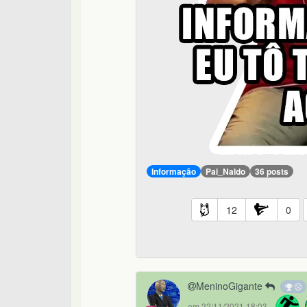
Informação
Pai_Naldo
36 posts
12
0
MeninoGigante
em 22/11/2021 18:03