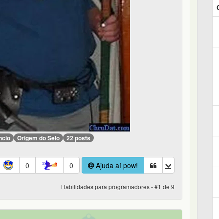
ncio
Origem do Selo
22 posts
0
0
Ajuda aí pow!
Habilidades para programadores - #1 de 9