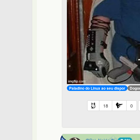
Paladino do Linux ao seu dispor
Dogo
18
0