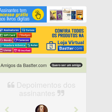
Amigos da Bastter.com
Quero ser um amigo
Depoimentos dos
assinantes
Previous
Next