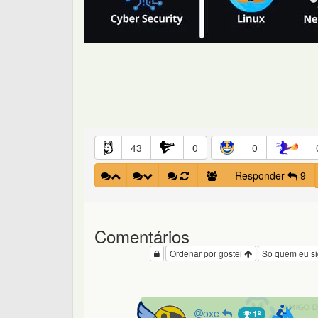
43
0
0
Responder
9
Comentários
Ordenar por gostei
Só quem eu s
oxe
1º