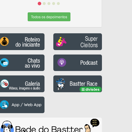
Todos os depoimentos
divisões