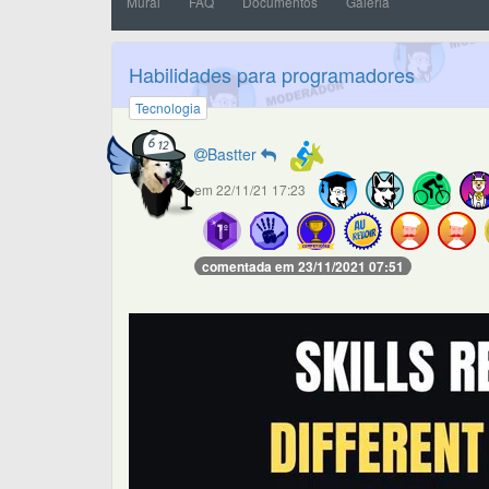
Mural
FAQ
Documentos
Galeria
Habilidades para programadores
Tecnologia
Bastter
em 22/11/21 17:23
comentada em 23/11/2021 07:51