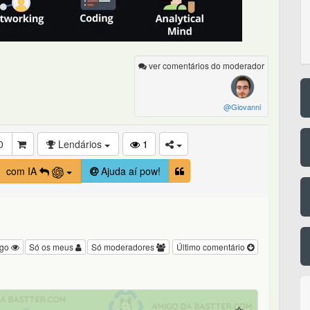
ver comentários do moderador
@Giovanni
0
Lendários
1
com IA
Ajuda aí pow!
igo
Só os meus
Só moderadores
Último comentário