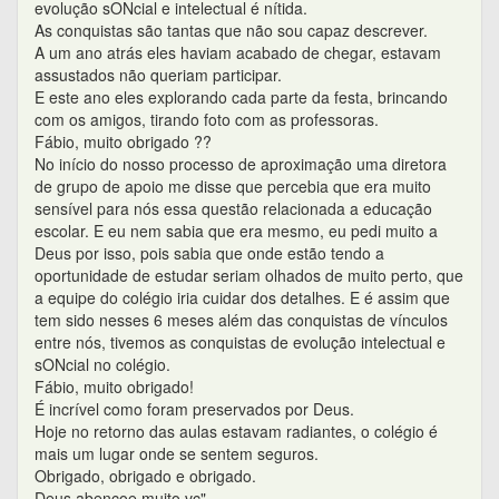
evolução sONcial e intelectual é nítida.
As conquistas são tantas que não sou capaz descrever.
A um ano atrás eles haviam acabado de chegar, estavam
assustados não queriam participar.
E este ano eles explorando cada parte da festa, brincando
com os amigos, tirando foto com as professoras.
Fábio, muito obrigado ??
No início do nosso processo de aproximação uma diretora
de grupo de apoio me disse que percebia que era muito
sensível para nós essa questão relacionada a educação
escolar. E eu nem sabia que era mesmo, eu pedi muito a
Deus por isso, pois sabia que onde estão tendo a
oportunidade de estudar seriam olhados de muito perto, que
a equipe do colégio iria cuidar dos detalhes. E é assim que
tem sido nesses 6 meses além das conquistas de vínculos
entre nós, tivemos as conquistas de evolução intelectual e
sONcial no colégio.
Fábio, muito obrigado!
É incrível como foram preservados por Deus.
Hoje no retorno das aulas estavam radiantes, o colégio é
mais um lugar onde se sentem seguros.
Obrigado, obrigado e obrigado.
Deus abençoe muito vc"