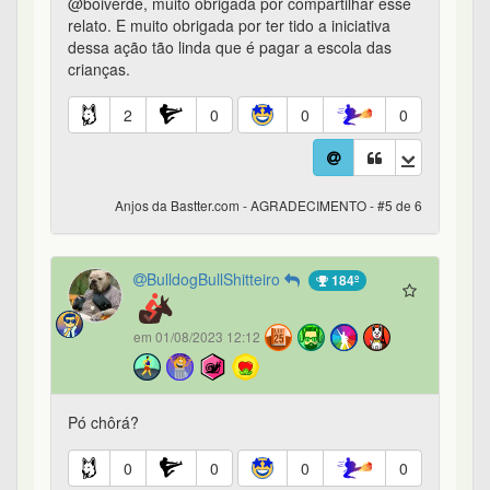
@boiverde, muito obrigada por compartilhar esse
relato. E muito obrigada por ter tido a iniciativa
dessa ação tão linda que é pagar a escola das
crianças.
2
0
0
0
Anjos da Bastter.com - AGRADECIMENTO - #5 de 6
BulldogBullShitteiro
184º
em 01/08/2023 12:12
Pó chôrá?
0
0
0
0