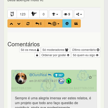
123
0
9
6
Comentários
Só os meus
Só moderadores
Último comentário
Ordenar por gostei
Só quem eu sigo
OuroReal
36º
em 31/07/2023 14:27
Sempre é uma alegria imensa ver estes relatos, é
um projeto que todo ano faço questão de
contribuir, ainda que modestamente.