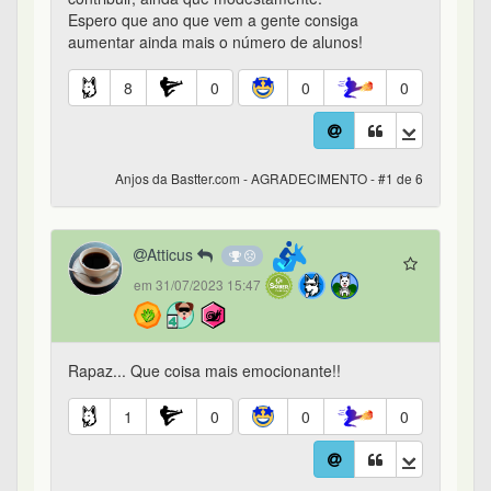
Espero que ano que vem a gente consiga
aumentar ainda mais o número de alunos!
8
0
0
0
Anjos da Bastter.com - AGRADECIMENTO - #1 de 6
Atticus
em 31/07/2023 15:47
Rapaz... Que coisa mais emocionante!!
1
0
0
0