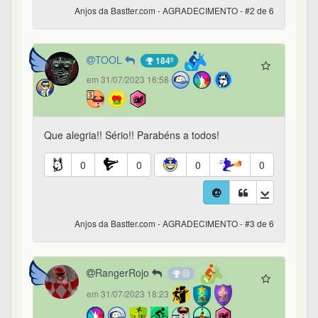
Anjos da Bastter.com - AGRADECIMENTO - #2 de 6
TOOL
184º
em 31/07/2023 16:58
Que alegria!! Sério!! Parabéns a todos!
0
0
0
0
Anjos da Bastter.com - AGRADECIMENTO - #3 de 6
RangerRojo
em 31/07/2023 18:23