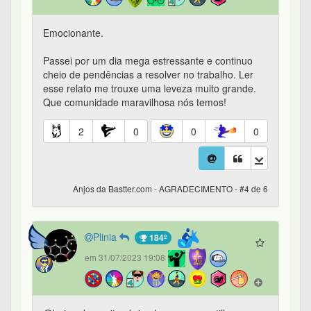
Emocionante.
Passei por um dia mega estressante e continuo
cheio de pendências a resolver no trabalho. Ler
esse relato me trouxe uma leveza muito grande.
Que comunidade maravilhosa nós temos!
2
0
0
0
Anjos da Bastter.com - AGRADECIMENTO - #4 de 6
Plinia
184º
em 31/07/2023 19:08