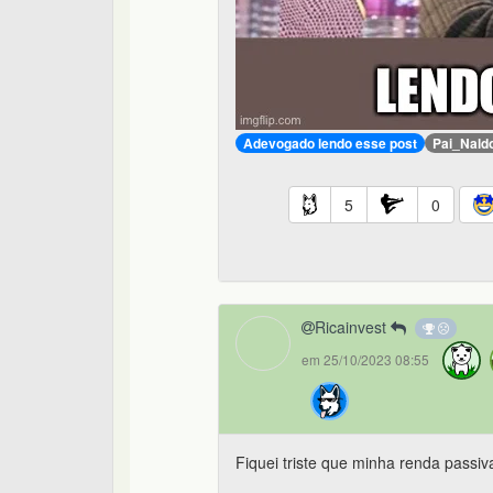
Adevogado lendo esse post
Pai_Nald
5
0
Ricainvest
em 25/10/2023 08:55
Fiquei triste que minha renda pass