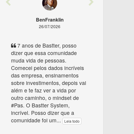
Previous
Next
BenFranklin
26/07/2026
7 anos de Bastter, posso
dizer que essa comunidade
muda vida de pessoas.
Comecei pelos dados incríveis
das empresa, ensinamentos
sobre investimentos, depois vai
além e te faz ver a vida por
outro caminho, o mindset de
#Pas. O Bastter System,
incrível. Posso dizer que a
comunidade foi um
...
Leia todo