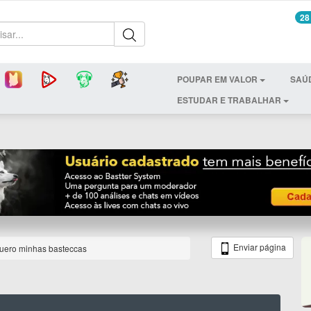
28
POUPAR EM VALOR
SAÚ
ESTUDAR E TRABALHAR
Enviar página
uero minhas basteccas