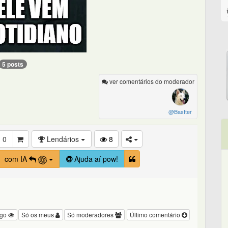
5 posts
ver comentários do moderador
@Bastter
0
Lendários
8
com IA
Ajuda aí pow!
igo
Só os meus
Só moderadores
Último comentário