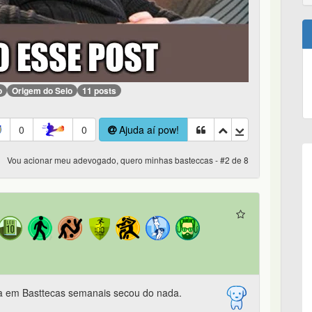
o
Origem do Selo
11 posts
0
0
Ajuda aí pow!
Vou acionar meu adevogado, quero minhas basteccas - #2 de 8
iva em Basttecas semanais secou do nada.