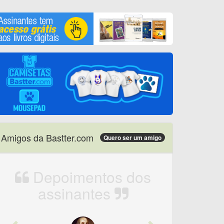
Amigos da Bastter.com
Quero ser um amigo
Depoimentos dos
assinantes