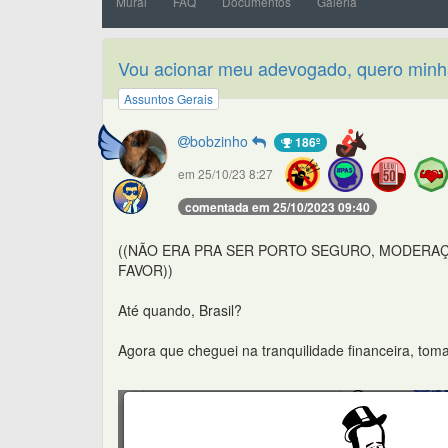
Mural
FAQ
Documentos
Galeria
Vou acionar meu adevogado, quero minh
Assuntos Gerais
bobzinho
186º
em 25/10/23 8:27
comentada em 25/10/2023 09:40
((NÃO ERA PRA SER PORTO SEGURO, MODERA
FAVOR))
Até quando, Brasil?
Agora que cheguei na tranquilidade financeira, to