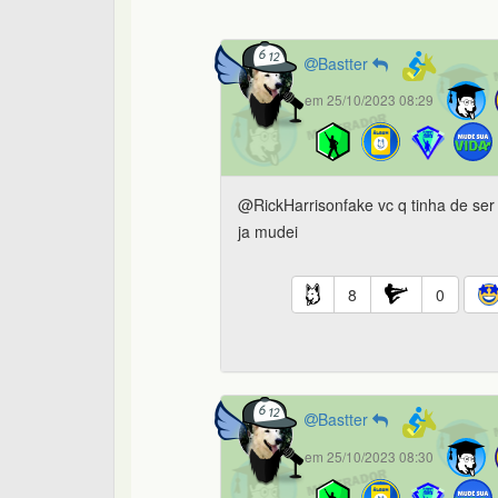
Bastter
em 25/10/2023 08:29
@RickHarrisonfake vc q tinha de ser
ja mudei
8
0
Bastter
em 25/10/2023 08:30