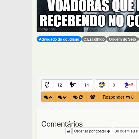
Advogado do cotidiano
O.Escolhido
Origem do Selo
12
14
0
Responder
8
Comentários
Ordenar por gostei
Só quem eu s