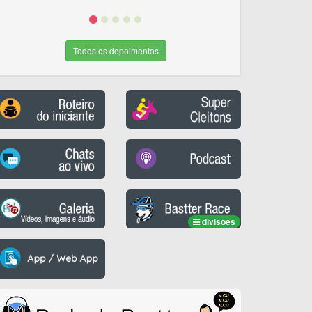
Todos os depoimentos
divisões