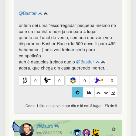
@Bastter
ontem dei uma "escorregada" pequena mesmo no
café da manhã e hoje já caí para 4 lugar
quanto ao Tunel de vento, semana que vem vou
disparar no Bastter Race (de 500 devo ir para 499
hahahaha...) pois vou treinar sério para
competição.
aeh é daqueles treinos que o
@Bastter
adora, que chega em casa querendo morrer...
0
0
0
0
Come 1 litro de sorvete por dia e tá em 3 lugar - #8 de 9
Mauro
em 28/03/2025 11:19