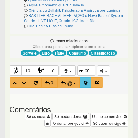
Aquele momento que tá quase lá
Ciência ou Bullshit: Psicoterapia Assistida por Equinos
BASTTER RACE ALIMENTAÇÃO e Novo Bastter System
Saúde - LIVE HOJE, Quarta 19/3, Meio Dia
Dia 1 de 15 Dias de Treino
temas relacionados
Clique para pesquisar tópicos sobre o tema
Sorvete
Litro
Título
Consumo
Classificação
19
0
691
9
Comentários
Só os meus
Só moderadores
Último comentário
Ordenar por gostei
Só quem eu sigo