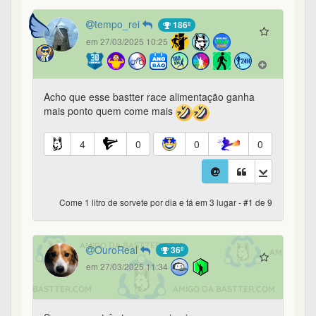
tempo_rei
186º
em 27/03/2025 10:25
Acho que esse bastter race alimentação ganha
mais ponto quem come mais
4
0
0
0
Come 1 litro de sorvete por dia e tá em 3 lugar - #1 de 9
OuroReal
36º
em 27/03/2025 11:34