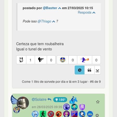
postado por
@Bastter
em 27/03/2025 10:15
Resposta
Pode isso
@Thiago
?
Certeza que tem roubalheira
Igual o tunel de vento
1
0
0
0
Come 1 litro de sorvete por dia e tá em 3 lugar - #6 de 9
Solaire
186º
em 28/03/2025 09:35