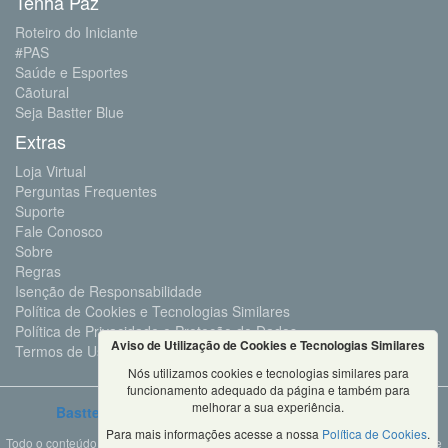
Tenha Paz
Roteiro do Iniciante
#PAS
Saúde e Esportes
Cãotural
Seja Bastter Blue
Extras
Loja Virtual
Perguntas Frequentes
Suporte
Fale Conosco
Sobre
Regras
Isenção de Responsabilidade
Política de Cookies e Tecnologias Similares
Política de Privacidade e Proteção de Dados
Aviso de Utilização de Cookies e Tecnologias Similares
Termos de Uso
Nós utilizamos cookies e tecnologias similares para
funcionamento adequado da página e também para
melhorar a sua experiência.
Bastter.com
2001 ©Todos os Direitos Reservados
Para mais informações acesse a nossa
Política de Cookies
.
Todo o conteúdo deste site é propriedade da Bastter.com, sendo expressamente