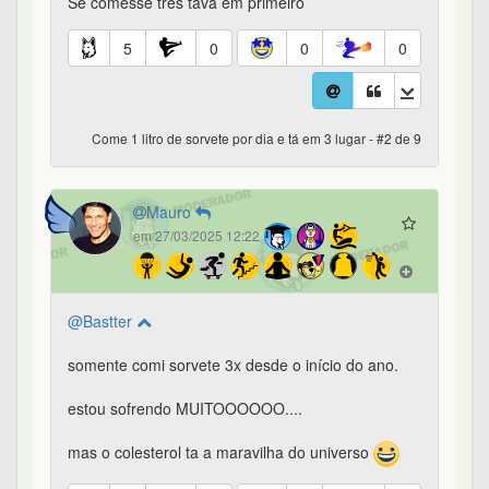
Se comesse três tava em primeiro
5
0
0
0
Come 1 litro de sorvete por dia e tá em 3 lugar - #2 de 9
Mauro
em 27/03/2025 12:22
@Bastter
somente comi sorvete 3x desde o início do ano.
estou sofrendo MUITOOOOOO....
mas o colesterol ta a maravilha do universo