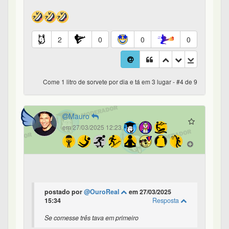
2
0
0
0
Come 1 litro de sorvete por dia e tá em 3 lugar - #4 de 9
Mauro
em 27/03/2025 12:23
postado por
@OuroReal
em 27/03/2025
15:34
Resposta
Se comesse três tava em primeiro