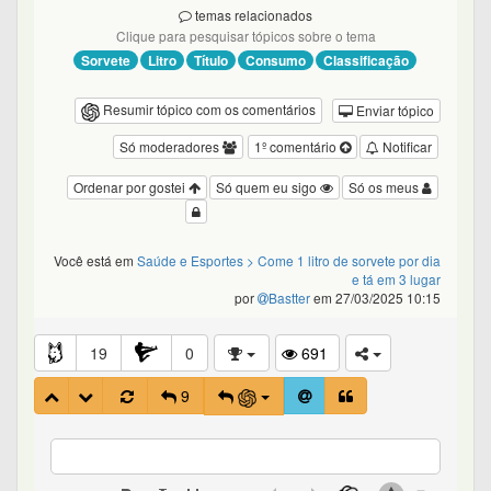
temas relacionados
Clique para pesquisar tópicos sobre o tema
Sorvete
Litro
Título
Consumo
Classificação
Resumir tópico com os comentários
Enviar tópico
Só moderadores
1º comentário
Notificar
Ordenar por gostei
Só quem eu sigo
Só os meus
Você está em
Saúde e Esportes
> Come 1 litro de sorvete por dia
e tá em 3 lugar
por
Bastter
em 27/03/2025 10:15
19
0
691
9