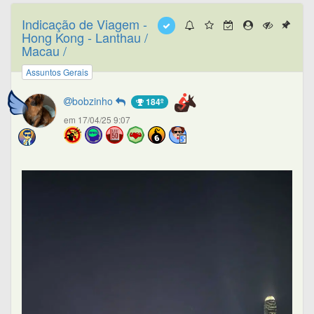
Indicação de Viagem -
Hong Kong - Lanthau /
Macau /
Assuntos Gerais
bobzinho
184º
em 17/04/25 9:07