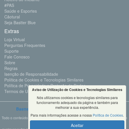
#PAS
Saúde e Esportes
Cãotural
Seja Bastter Blue
Extras
Loja Virtual
Perguntas Frequentes
Suporte
Fale Conosco
Sobre
Regras
Isenção de Responsabilidade
Política de Cookies e Tecnologias Similares
Política de Privacidade e Proteção de Dados
Aviso de Utilização de Cookies e Tecnologias Similares
Termos de Uso
Nós utilizamos cookies e tecnologias similares para
funcionamento adequado da página e também para
melhorar a sua experiência.
Bastter.com
2001 ©Todos os Direitos Reservados
Para mais informações acesse a nossa
Política de Cookies
.
Todo o conteúdo deste site é propriedade da Bastter.com, sendo expressamente
proibido o seu uso em sites, videos, cursos ou
Aceitar