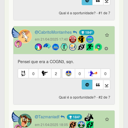
Qual é a oportunidade? - #1 de 7
CabritoMontanhes
184º
em 21/04/2025 17:40
Pensei que era a COGN3, sqn.
0
2
0
0
Qual é a oportunidade? - #2 de 7
Tazmaniadf
184º
em 21/04/2025 18:05