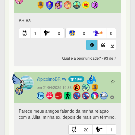
BHIA3
1
0
0
0
Qual é a oportunidade? - #3 de 7
picolinoBR
184º
em 21/04/2025 19:33
Parece meus amigos falando da minha relação
com a Júlia, minha ex, depois de mais um término.
20
1