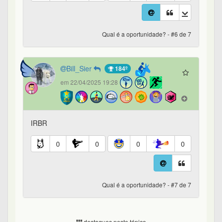
Qual é a oportunidade? - #6 de 7
Bill_Sier
184º
em 22/04/2025 19:28
IRBR
0
0
0
0
Qual é a oportunidade? - #7 de 7
destaques neste tópico