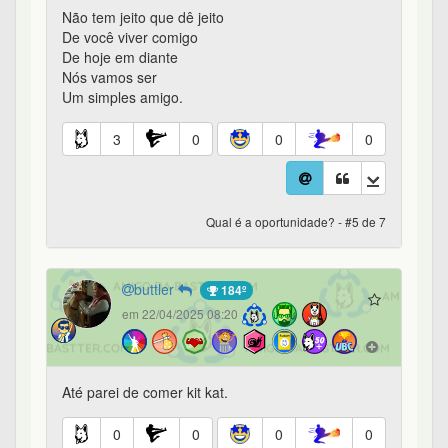
Não tem jeito que dê jeito
De você viver comigo
De hoje em diante
Nós vamos ser
Um simples amigo.
3
0
0
0
Qual é a oportunidade? - #5 de 7
buttler
184º
em 22/04/2025 08:20
Até parei de comer kit kat.
0
0
0
0