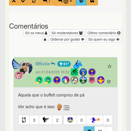
7
Comentários
Só os meus
Só moderadores
Último comentário
Ordenar por gostei
Só quem eu sigo
Busta
81º
em 21/04/2025 16:52
Aquela que o buffett comprou de pá
irbr acho que é isso
3
2
0
0