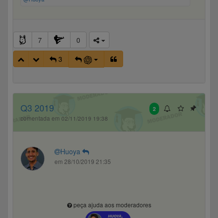
diferentes, não é o que acontece, todos os tipos de
imóveis são de alta qualidade. Alguns localizados no
litoral da Flórida são excelentes. Eu não me importaria
nem um pouco de morar lá.
7
0
Quanto aos números, basta acompanhar os quadros
3
aqui da página.
Q3 2019
2
comentada em 02/11/2019 19:38
Huoya
em 28/10/2019 21:35
peça ajuda aos moderadores