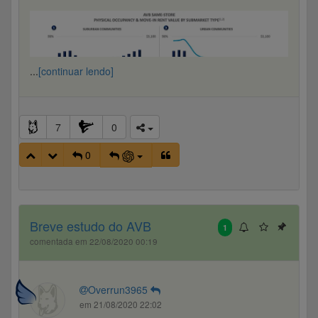
...
[continuar lendo]
7
0
0
Source: AvalonBay Investor Presentation, April 2021
Ver mais
Breve estudo do AVB
1
comentada em 22/08/2020 00:19
Overrun3965
em 21/08/2020 22:02