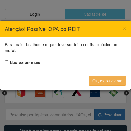
Login
Cadastre-se
28
×
Atenção! Possível OPA do REIT.
Para mais detalhes e o que deve ser feito confira o tópico no
Bastter System
mural.
Não exibir mais
Enviar página
Ok, estou ciente
Pesquisar
Você precisa estar logado para visualizar