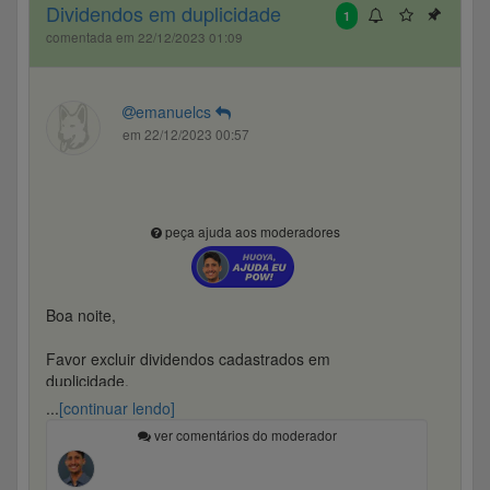
Dividendos em duplicidade
1
comentada em 22/12/2023 01:09
emanuelcs
em 22/12/2023 00:57
peça ajuda aos moderadores
Boa noite,
Favor excluir dividendos cadastrados em
duplicidade.
...
[continuar lendo]
Grato
ver comentários do moderador