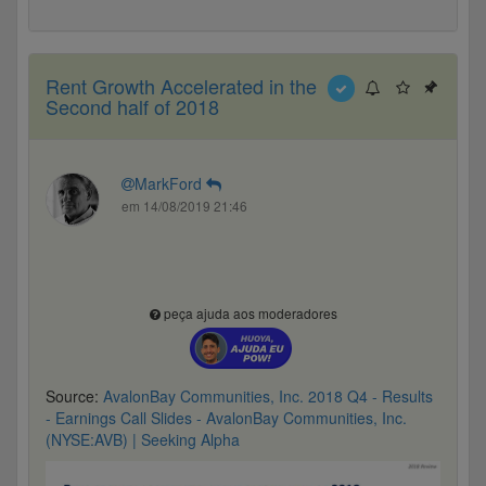
Rent Growth Accelerated in the
Second half of 2018
MarkFord
em 14/08/2019 21:46
peça ajuda aos moderadores
Source:
AvalonBay Communities, Inc. 2018 Q4 - Results
- Earnings Call Slides - AvalonBay Communities, Inc.
(NYSE:AVB) | Seeking Alpha