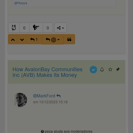
@Huoya
0
0
1
How AvalonBay Communities
Inc (AVB) Makes Its Money
MarkFord
em 10/12/2023 15:18
peça ajuda aos moderadores