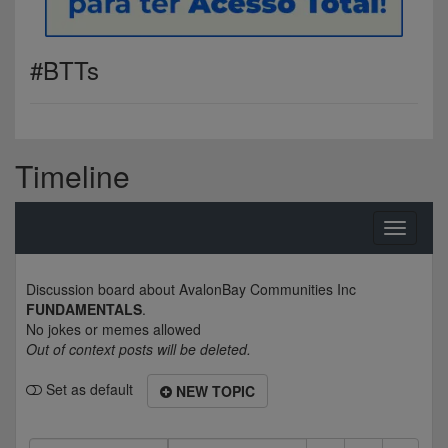
#BTTs
Timeline
Toggle
navigati
Discussion board about
AvalonBay Communities Inc
FUNDAMENTALS
.
No jokes or memes allowed
Out of context posts will be deleted.
Set as default
NEW TOPIC