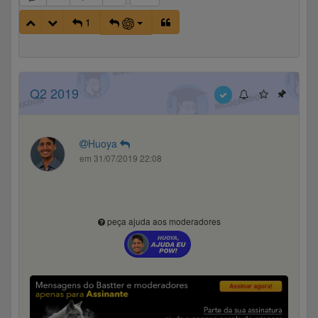
for
the prior year".
1
Q2 2019
Huoya
em 31/07/2019 22:08
peça ajuda aos moderadores