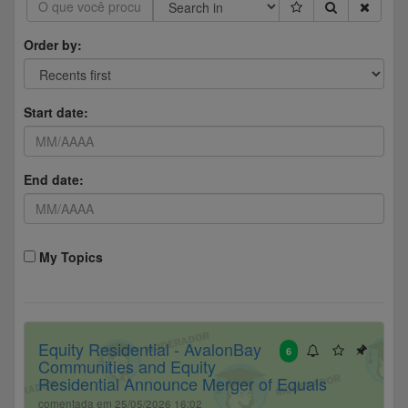
Order by:
Start date:
End date:
My Topics
Equity Residential - AvalonBay
6
Communities and Equity
Residential Announce Merger of Equals
comentada em 25/05/2026 16:02