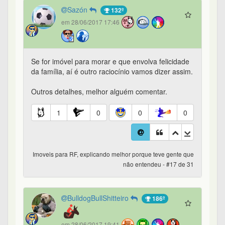
Sazón
132º
em 28/06/2017 17:46
Se for imóvel para morar e que envolva felicidade
da família, aí é outro raciocínio vamos dizer assim.
Outros detalhes, melhor alguém comentar.
1
0
0
0
Imoveis para RF, explicando melhor porque teve gente que
não entendeu - #17 de 31
BulldogBullShitteiro
186º
em 28/06/2017 19:41