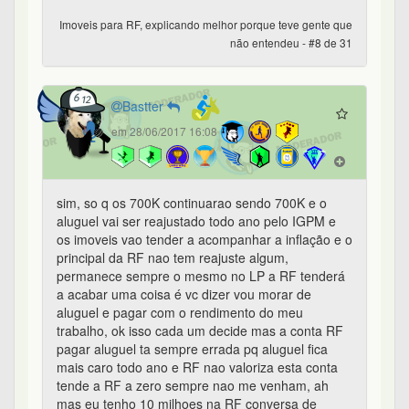
Imoveis para RF, explicando melhor porque teve gente que
não entendeu - #8 de 31
Bastter
em 28/06/2017 16:08
sim, so q os 700K continuarao sendo 700K e o
aluguel vai ser reajustado todo ano pelo IGPM e
os imoveis vao tender a acompanhar a inflação e o
principal da RF nao tem reajuste algum,
permanece sempre o mesmo no LP a RF tenderá
a acabar uma coisa é vc dizer vou morar de
aluguel e pagar com o rendimento do meu
trabalho, ok isso cada um decide mas a conta RF
pagar aluguel ta sempre errada pq aluguel fica
mais caro todo ano e RF nao valoriza esta conta
tende a RF a zero sempre nao me venham, ah
mas eu tenho 10 milhoes na RF conversa de