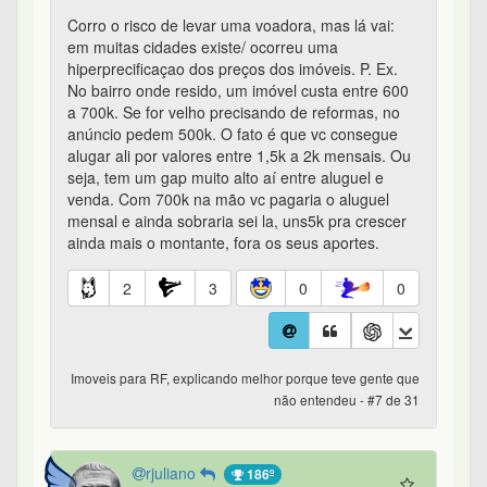
Corro o risco de levar uma voadora, mas lá vai:
em muitas cidades existe/ ocorreu uma
hiperprecificaçao dos preços dos imóveis. P. Ex.
No bairro onde resido, um imóvel custa entre 600
a 700k. Se for velho precisando de reformas, no
anúncio pedem 500k. O fato é que vc consegue
alugar ali por valores entre 1,5k a 2k mensais. Ou
seja, tem um gap muito alto aí entre aluguel e
venda. Com 700k na mão vc pagaria o aluguel
mensal e ainda sobraria sei la, uns5k pra crescer
ainda mais o montante, fora os seus aportes.
2
3
0
0
Imoveis para RF, explicando melhor porque teve gente que
não entendeu - #7 de 31
rjuliano
186º