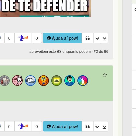
0
0
Ajuda aí pow!
aproveitem este BS enquanto podem - #2 de 96
0
0
Ajuda aí pow!