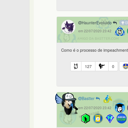
HaunterEvoluido
em 22/07/2020 23:42
Como é o processo de impeachment
127
0
Bastter
em 22/07/2020 23:42