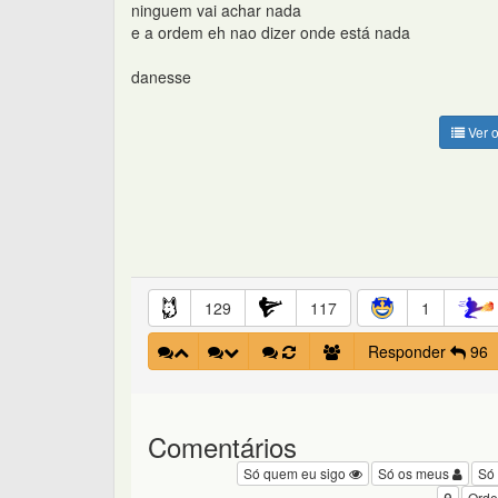
ninguem vai achar nada
e a ordem eh nao dizer onde está nada
danesse
Ver o
129
117
1
Responder
96
Comentários
Só quem eu sigo
Só os meus
Só
Orde