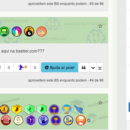
aproveitem este BS enquanto podem - #3 de 96
 aqui na bastter.com???
0
0
Ajuda aí pow!
aproveitem este BS enquanto podem - #4 de 96