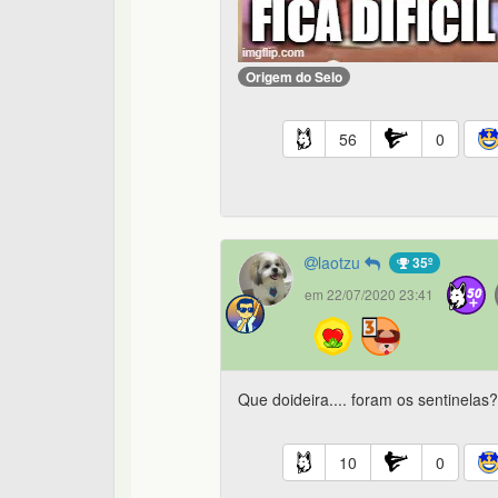
Origem do Selo
56
0
laotzu
35º
em 22/07/2020 23:41
Que doideira.... foram os sentinelas?
10
0