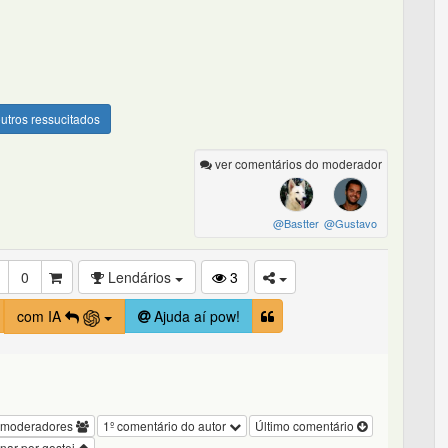
utros ressucitados
ver comentários do moderador
@Bastter
@Gustavo
0
Lendários
3
com IA
Ajuda aí pow!
 moderadores
1º comentário do autor
Último comentário
nar por gostei