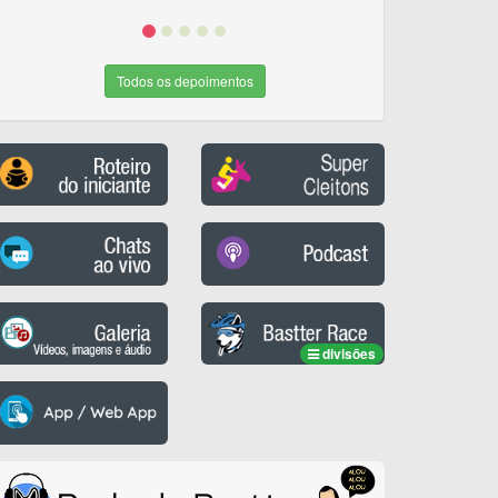
Todos os depoimentos
divisões