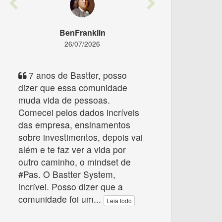
Previous
Next
BenFranklin
26/07/2026
7 anos de Bastter, posso
dizer que essa comunidade
muda vida de pessoas.
Comecei pelos dados incríveis
das empresa, ensinamentos
sobre investimentos, depois vai
além e te faz ver a vida por
outro caminho, o mindset de
#Pas. O Bastter System,
incrível. Posso dizer que a
comunidade foi um
...
Leia todo