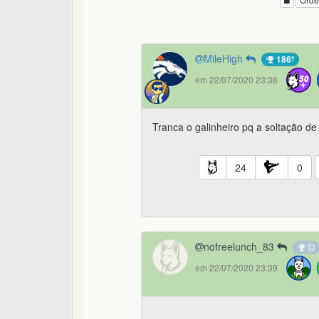
MileHigh
186º
em 22/07/2020 23:38
Tranca o galinheiro pq a soltação de 
24
0
nofreelunch_83
em 22/07/2020 23:39