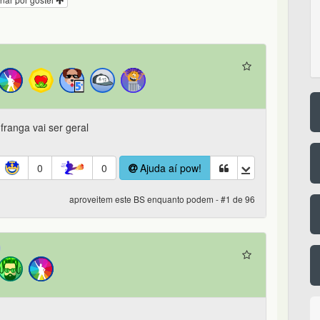
franga vai ser geral
0
0
Ajuda aí pow!
aproveitem este BS enquanto podem - #1 de 96