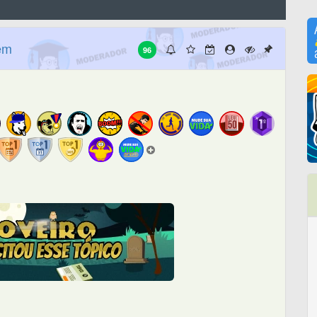
em
96