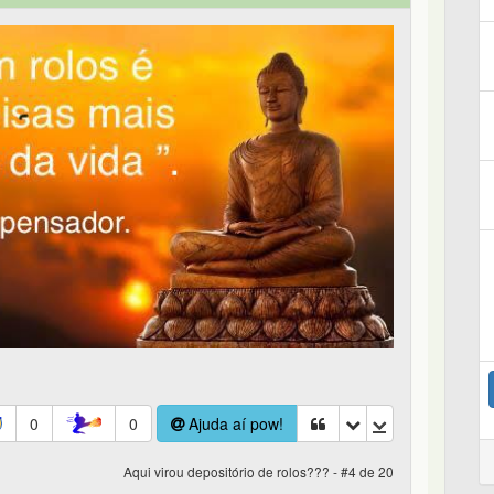
0
0
Ajuda aí pow!
Aqui virou depositório de rolos??? - #4 de 20