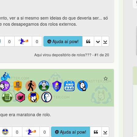
nto, ver a si mesmo sem ideias do que deveria ser... só
ue nos desapegamos dos rolos externos.
0
0
Ajuda aí pow!
Aqui virou depositório de rolos??? - #1 de 20
que era maratona de rolo.
0
0
Ajuda aí pow!