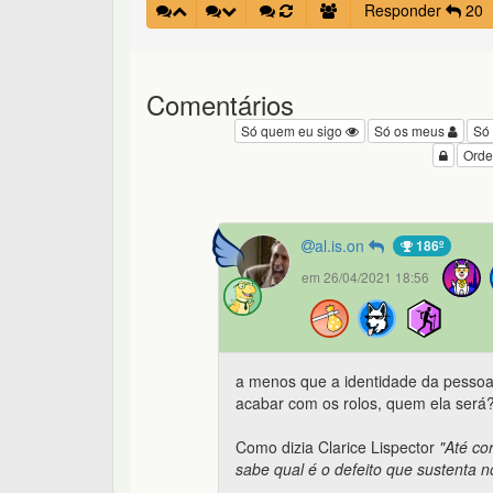
Responder
20
Comentários
Só quem eu sigo
Só os meus
Só
Orde
al.is.on
186º
em 26/04/2021 18:56
a menos que a identidade da pessoa/p
acabar com os rolos, quem ela será?
Como dizia Clarice Lispector
"Até co
sabe qual é o defeito que sustenta nos