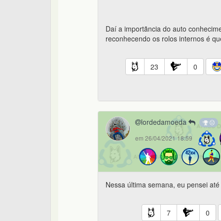
Daí a importãncia do auto conhecime
reconhecendo os rolos internos é q
23
0
lordedamoeda
em 26/04/2021 18:59
Nessa última semana, eu pensei até 
7
0