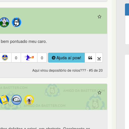
o bem pontuado meu caro.
0
0
Ajuda aí pow!
Aqui virou depositório de rolos??? - #5 de 20
tos defeitos a priori, em abstrato. Geralmente as