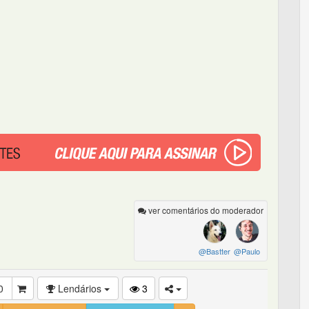
ver comentários do moderador
@Bastter
@Paulo
0
Lendários
3