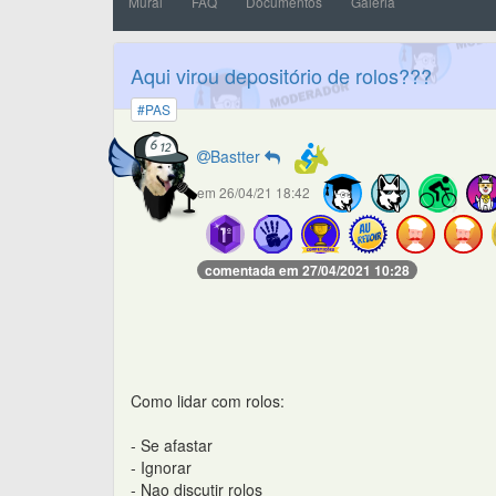
Mural
FAQ
Documentos
Galeria
Aqui virou depositório de rolos???
#PAS
Bastter
em 26/04/21 18:42
comentada em 27/04/2021 10:28
Como lidar com rolos:
- Se afastar
- Ignorar
- Nao discutir rolos