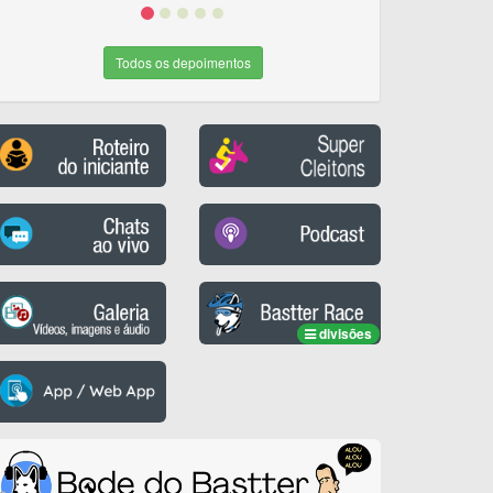
Todos os depoimentos
divisões