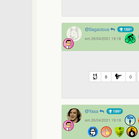
Sagacious
186º
em 26/04/2021 19:18
8
0
Yasa
186º
em 26/04/2021 19:19