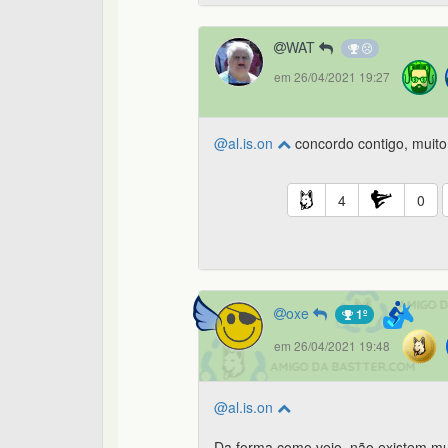
WAT
em 26/04/2021 19:27
@al.is.on
concordo contigo, muit
4
0
oxe
1º
em 26/04/2021 19:48
@al.is.on
Da forma como vejo, não existem mui