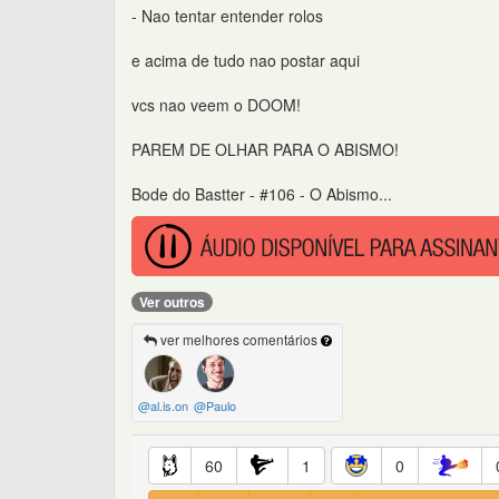
- Nao tentar entender rolos
e acima de tudo nao postar aqui
vcs nao veem o DOOM!
PAREM DE OLHAR PARA O ABISMO!
Bode do Bastter - #106 - O Abismo...
Ver outros
ver melhores comentários
@al.is.on
@Paulo
60
1
0