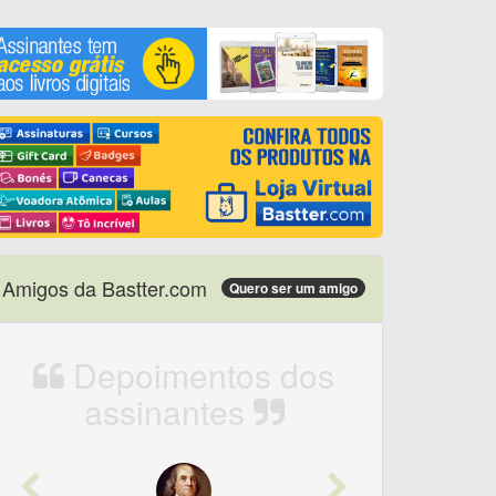
Amigos da Bastter.com
Quero ser um amigo
Depoimentos dos
assinantes
Previous
Next