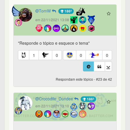
TomW
186º
em 22/11/2021 13:08
"Responde o tópico e esquece o tema"
1
0
0
0
Respondam este tópico - #23 de 42
Crocodile_Dundee
186º
em 22/11/2021 13:10