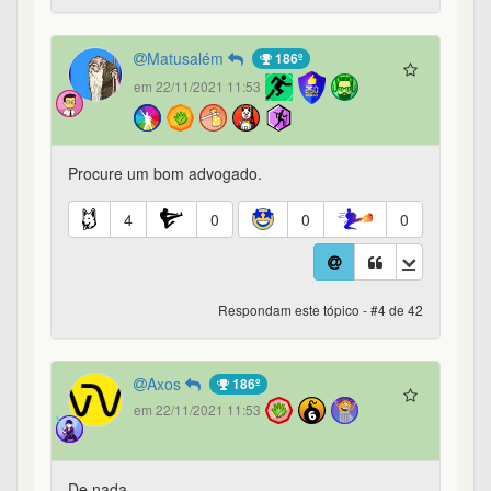
Matusalém
186º
em 22/11/2021 11:53
Procure um bom advogado.
4
0
0
0
Respondam este tópico - #4 de 42
Axos
186º
em 22/11/2021 11:53
De nada