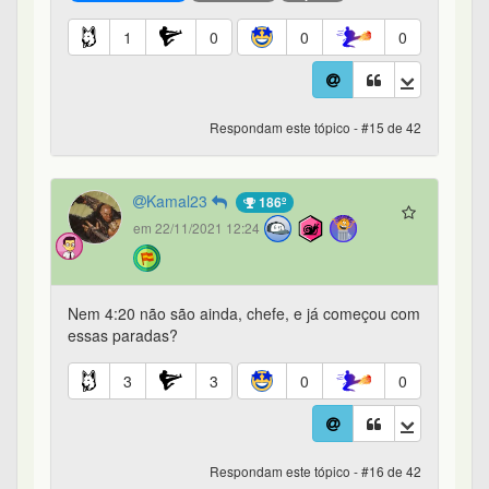
1
0
0
0
Respondam este tópico - #15 de 42
Kamal23
186º
em 22/11/2021 12:24
Nem 4:20 não são ainda, chefe, e já começou com
essas paradas?
3
3
0
0
Respondam este tópico - #16 de 42