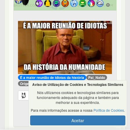
É a maior reunião de idiotas da história
Pai_Naldo
Origem do Selo
73 posts
Aviso de Utilização de Cookies e Tecnologias Similares
Nós utilizamos cookies e tecnologias similares para
2
0
0
0
funcionamento adequado da página e também para
melhorar a sua experiência.
Para mais informações acesse a nossa
Política de Cookies
.
Respondam este tópico - #30 de 42
Aceitar