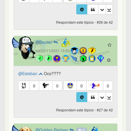
Respondam este tópico - #26 de 42
Bastter
em 22/11/2021 13:32
@Esteban
Oco????
0
0
0
0
Respondam este tópico - #27 de 42
Golden.Retriver