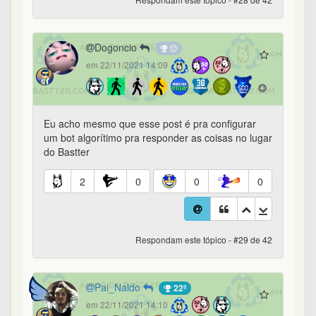
Dogoncio
em 22/11/2021 14:09
Eu acho mesmo que esse post é pra configurar
um bot algorítimo pra responder as coisas no lugar
do Bastter
2
0
0
0
Respondam este tópico - #29 de 42
Pai_Naldo
22º
em 22/11/2021 14:10