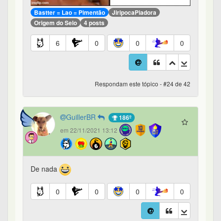
Bastter = Lao = Pimentão
JiripocaPiadora
Origem do Selo
4 posts
6
0
0
0
Respondam este tópico - #24 de 42
GuillerBR
186º
em 22/11/2021 13:12
De nada
0
0
0
0