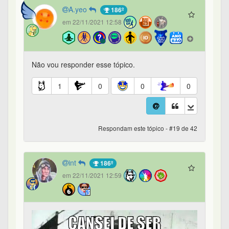
A.yeo
186º
em 22/11/2021 12:58
Não vou responder esse tópico.
1
0
0
0
Respondam este tópico - #19 de 42
int
186º
em 22/11/2021 12:59