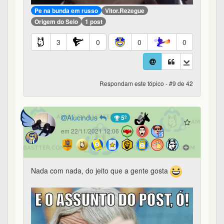
Pe na bunda em russo
Vitor.Rezegue
Origem do Selo
1 post
3
0
0
0
Respondam este tópico - #9 de 42
Alucindus
5º
em 22/11/2021 12:06
Nada com nada, do jeito que a gente gosta