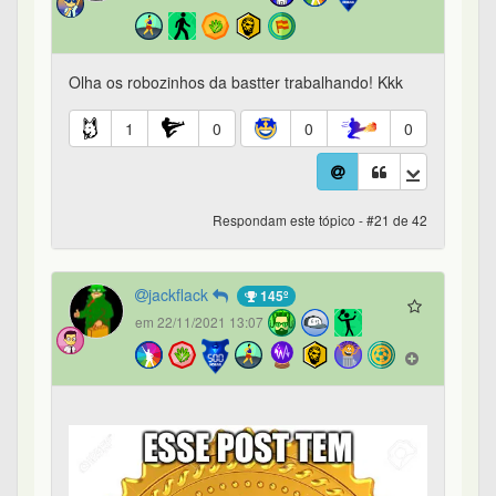
Olha os robozinhos da bastter trabalhando! Kkk
1
0
0
0
Respondam este tópico - #21 de 42
jackflack
145º
em 22/11/2021 13:07