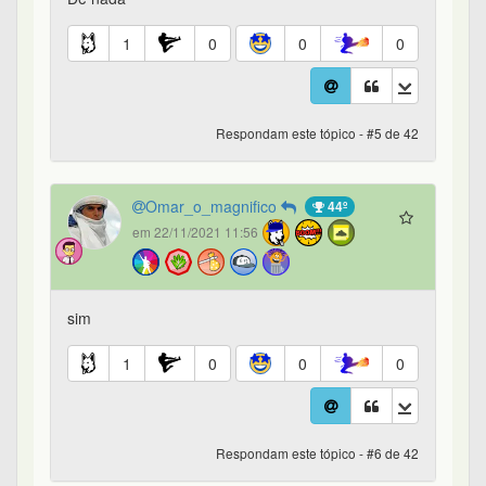
1
0
0
0
Respondam este tópico - #5 de 42
Omar_o_magnifico
44º
em 22/11/2021 11:56
sim
1
0
0
0
Respondam este tópico - #6 de 42