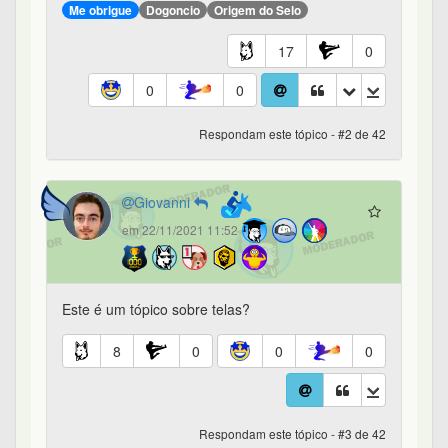
Me obrigue
Dogoncio
Origem do Selo
17
0
0
0
Respondam este tópico - #2 de 42
Giovanni
em 22/11/2021 11:52
Este é um tópico sobre telas?
8
0
0
0
Respondam este tópico - #3 de 42