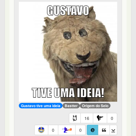
Gustavo tive uma ideia
Bastter
Origem do Selo
16
0
0
0