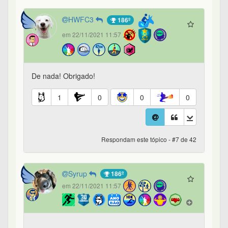
HWFC3
186º
em 22/11/2021 11:57
De nada! Obrigado!
1
0
0
0
Respondam este tópico - #7 de 42
Syrup
186º
em 22/11/2021 11:57