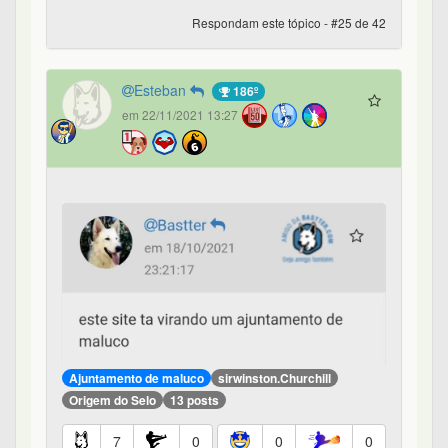
Respondam este tópico - #25 de 42
Esteban
186º
em 22/11/2021 13:27
Ajuntamento de maluco
sirwinston.Churchill
Origem do Selo
13 posts
7
0
0
0