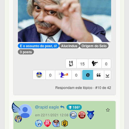
E o assunto do post, ó!
Alucindus
Origem do Selo
3 posts
15
0
0
0
Respondam este tópico - #10 de 42
rapid eagle
186º
em 22/11/2021 12:08