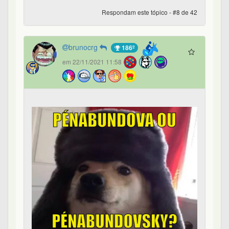
Respondam este tópico - #8 de 42
brunocrg
186º
em 22/11/2021 11:58