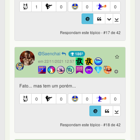
1
0
0
0
Respondam este tópico - #17 de 42
Saenchai
186º
em 22/11/2021 12:57
Fato... mas tem um porém...
0
0
0
0
Respondam este tópico - #18 de 42