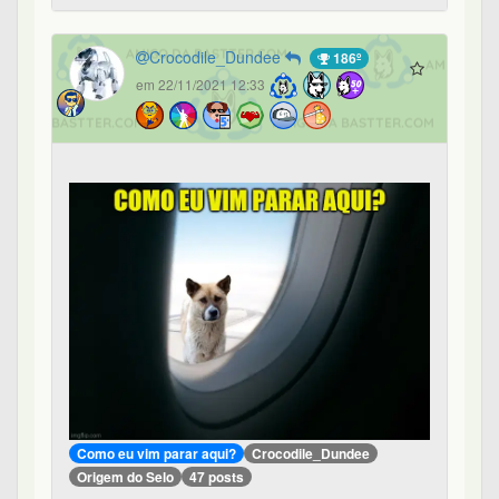
Crocodile_Dundee
186º
em 22/11/2021 12:33
Como eu vim parar aqui?
Crocodile_Dundee
Origem do Selo
47 posts