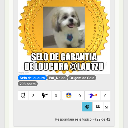
Selo de loucura
Pai_Naldo
Origem do Selo
208 posts
3
0
0
0
Respondam este tópico - #22 de 42