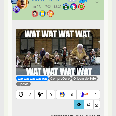
em 22/11/2021 13:35
wat wat wat wat wat
ComproOuro
Origem do Selo
9 posts
3
0
0
0
Respondam este tópico - #28 de 42