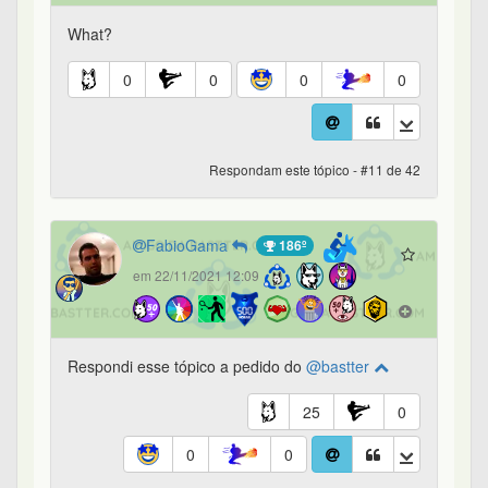
What?
0
0
0
0
Respondam este tópico - #11 de 42
FabioGama
186º
em 22/11/2021 12:09
Respondi esse tópico a pedido do
@bastter
25
0
0
0