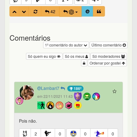
42
Comentários
1º comentário do autor
Último comentário
Só quem eu sigo
Só os meus
Só moderadores
Ordenar por gostei
Lambari7
186º
em 22/11/2021 11:43
Pois não.
2
0
0
0