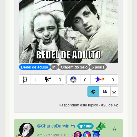
Bedel de adulto
int
Origem do Selo
5 posts
1
0
0
0
Respondam este tópico - #20 de 42
CharlesDarwin
108º
em 22/11/2021 13:06