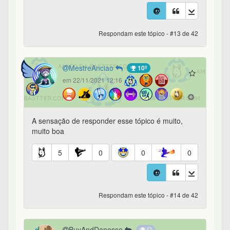
Respondam este tópico - #13 de 42
MestreAnciao
10º
em 22/11/2021 12:16
A sensação de responder esse tópico é muito,
muito boa
5
0
0
0
Respondam este tópico - #14 de 42
BuyAndDanesse