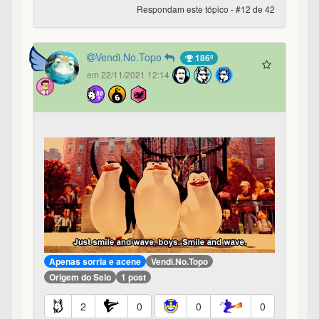
Respondam este tópico - #12 de 42
Vendi.No.Topo
186º
em 22/11/2021 12:14
Apenas sorria e acene
Vendi.No.Topo
Origem do Selo
1 post
2
0
0
0