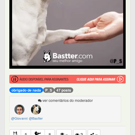
obrigado de nada
P_S
47 posts
ver comentários do moderador
@Giovanni
@Bastter
5
8
2