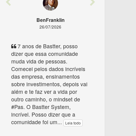
Previous
Next
BenFranklin
26/07/2026
7 anos de Bastter, posso
dizer que essa comunidade
muda vida de pessoas.
Comecei pelos dados incríveis
das empresa, ensinamentos
sobre investimentos, depois vai
além e te faz ver a vida por
outro caminho, o mindset de
#Pas. O Bastter System,
incrível. Posso dizer que a
comunidade foi um
...
Leia todo