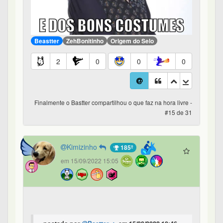
Beastter
ZehBonitinho
Origem do Selo
2
0
0
0
Finalmente o Bastter compartilhou o que faz na hora livre -
#15 de 31
Kimizinho
185º
em 15/09/2022 15:05