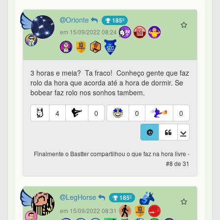
Orionte
185º
em 15/09/2022 08:24
3 horas e meia? Ta fraco! Conheço gente que faz
rolo da hora que acorda até a hora de dormir. Se
bobear faz rolo nos sonhos tambem.
4
0
0
0
Finalmente o Bastter compartilhou o que faz na hora livre -
#8 de 31
LegHorse
185º
em 15/09/2022 08:31