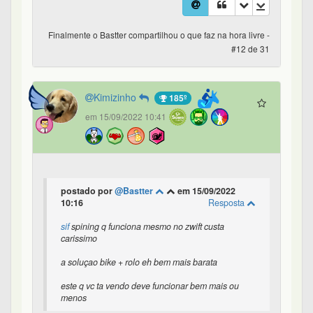
Finalmente o Bastter compartilhou o que faz na hora livre -
#12 de 31
Kimizinho
185º
em 15/09/2022 10:41
postado por
@Bastter
em 15/09/2022
10:16
Resposta
sif
spining q funciona mesmo no zwift custa
carissimo
a soluçao bike + rolo eh bem mais barata
este q vc ta vendo deve funcionar bem mais ou
menos