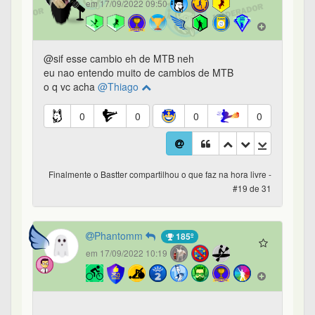
em 17/09/2022 09:50
@sif esse cambio eh de MTB neh
eu nao entendo muito de cambios de MTB
o q vc acha
@Thiago
0
0
0
0
Finalmente o Bastter compartilhou o que faz na hora livre -
#19 de 31
Phantomm
185º
em 17/09/2022 10:19