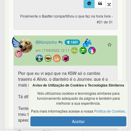
Finalmente o Bastter compartilhou o que faz na hora livre -
#21 de 31
Kimizinho
185º
em 17/09/2022 12:11
Pior que eu vi aqui que na KSW só o cambio
traseiro é Alívio, o dianteiro é o Journey, que é o
mais simples.
Aviso de Utilização de Cookies e Tecnologias Similares
Nós utilizamos cookies e tecnologias similares para
Tá difícil viu...
funcionamento adequado da página e também para
melhorar a sua experiência.
Tentei procurar algo usado aqui na OLX mas no
Para mais informações acesse a nossa
Política de Cookies
.
meu tamanho não é tão fácil (19 MTB ou 56
speed).
Aceitar