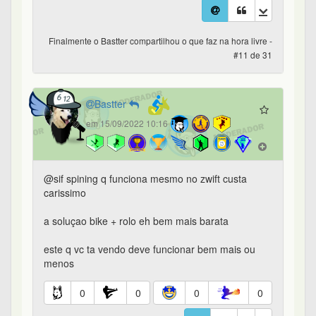
Finalmente o Bastter compartilhou o que faz na hora livre -
#11 de 31
Bastter
em 15/09/2022 10:16
@sif spining q funciona mesmo no zwift custa
carissimo
a soluçao bike + rolo eh bem mais barata
este q vc ta vendo deve funcionar bem mais ou
menos
0
0
0
0