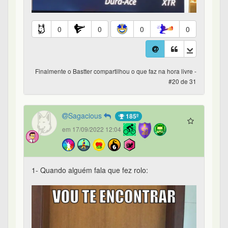
0
0
0
0
Finalmente o Bastter compartilhou o que faz na hora livre -
#20 de 31
Sagacious
185º
em 17/09/2022 12:04
1- Quando alguém fala que fez rolo: