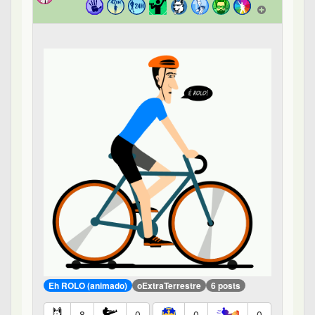
Eh ROLO (animado)
oExtraTerrestre
6 posts
8
0
0
0