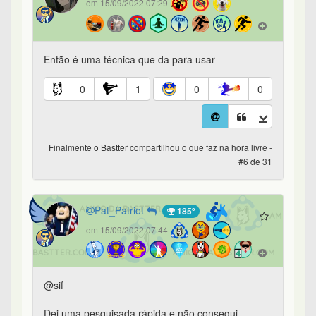
em 15/09/2022 07:29
Então é uma técnica que da para usar
0
1
0
0
Finalmente o Bastter compartilhou o que faz na hora livre -
#6 de 31
Pat_Patriot
185º
em 15/09/2022 07:44
@sif
Dei uma pesquisada rápida e não consegui