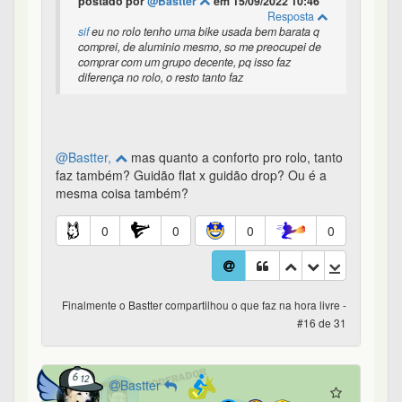
postado por
@Bastter
em 15/09/2022 10:46
Resposta
sif
eu no rolo tenho uma bike usada bem barata q
comprei, de aluminio mesmo, so me preocupei de
comprar com um grupo decente, pq isso faz
diferença no rolo, o resto tanto faz
@Bastter,
mas quanto a conforto pro rolo, tanto
faz também? Guidão flat x guidão drop? Ou é a
mesma coisa também?
0
0
0
0
Finalmente o Bastter compartilhou o que faz na hora livre -
#16 de 31
Bastter