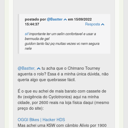
postado por
@Bastter
em 15/09/2022
15:44:37
Resposta
sif
importante ter um selin confortavel e usar a
bermuda de gel
guidon tanto faz pq muitas vezes vc nem segura
nele
@Bastter,
tu acha que o Chimano Tourney
aguenta o rolo? Essa é a minha única dúvida, não
queria algo que quebrasse fácil.
É o que eu achei de mais barato com cassete de
8v (exigência do Cyclotronics) aqui na minha
cidade, por 2600 reais na loja física daqui (mesmo
preço do site):
OGGI Bikes | Hacker HDS
Mas achei uma KSW com câmbio Alívio por 1900