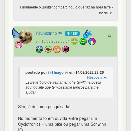
Finalmente o Bastter compartilhou o que faz na hora livre -
#2 de 31
Kimizinho
185º
em 15/09/2022 00:04
postado por
@Thiago
em 14/09/2022 23:26
Resposta
Escreve "rolo de treinamento" e "zwift" na busca
aqui do site que tem bastante tópicos para lhe
ajudar
Sim, já dei uma pesquisada!
No momento tô em dúvida entre pegar um
Cyclotronics + uma bike ou pegar uma Schwinn
IC8.