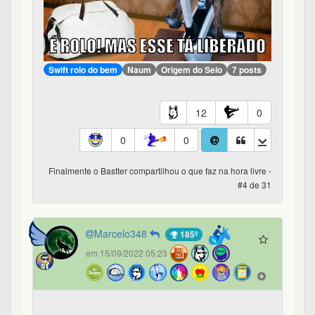
Swift rolo do bem
Naum
Origem do Selo
7 posts
12
0
0
0
Finalmente o Bastter compartilhou o que faz na hora livre -
#4 de 31
Marcelo348
185º
em 15/09/2022 05:23