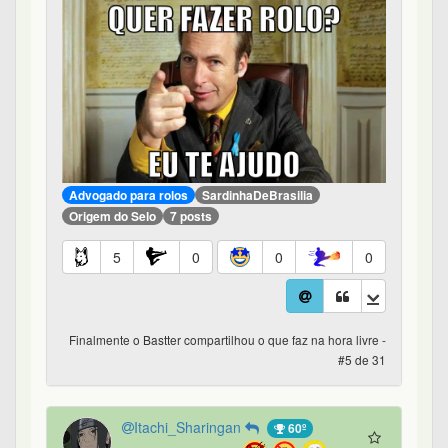
Advogado para rolos
SardinhaDeBrasilia
Origem do Selo
7 posts
5
0
0
0
Finalmente o Bastter compartilhou o que faz na hora livre -
#5 de 31
Itachi_Sharingan
60º