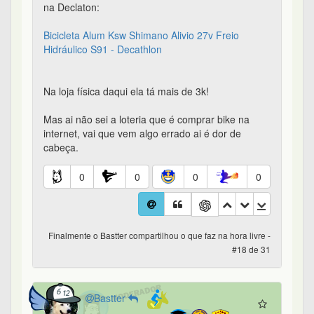
na Declaton:
Bicicleta Alum Ksw Shimano Alivio 27v Freio
Hidráulico S91 - Decathlon
Na loja física daqui ela tá mais de 3k!
Mas ai não sei a loteria que é comprar bike na
internet, vai que vem algo errado ai é dor de
cabeça.
0
0
0
0
Finalmente o Bastter compartilhou o que faz na hora livre -
#18 de 31
Bastter