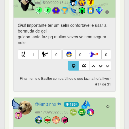
em 15/09/2022 15:44
@sif importante ter um selin confortavel e usar a
bermuda de gel
guidon tanto faz pq muitas vezes vc nem segura
nele
1
0
0
0
Finalmente o Bastter compartilhou o que faz na hora livre -
#17 de 31
Kimizinho
185º
em 17/09/2022 00:38