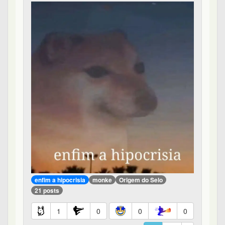
enfim a hipocrisia
monke
Origem do Selo
21 posts
1
0
0
0