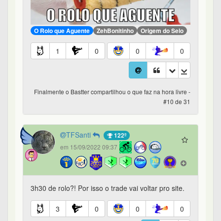
O Rolo que Aguente
ZehBonitinho
Origem do Selo
1
0
0
0
Finalmente o Bastter compartilhou o que faz na hora livre -
#10 de 31
TFSanti
122º
em 15/09/2022 09:37
3h30 de rolo?! Por isso o trade vai voltar pro site.
3
0
0
0