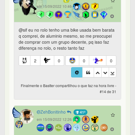
em 15/09/2022 10:46
@sif eu no rolo tenho uma bike usada bem barata
q comprei, de aluminio mesmo, so me preocupei
de comprar com um grupo decente, pq isso faz
diferença no rolo, o resto tanto faz
2
0
0
0
Finalmente o Bastter compartilhou o que faz na hora livre -
#14 de 31
ZehBonitinho
41º
em 15/09/2022 12:26